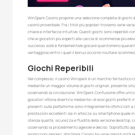
WinSpark Casino propone una selezione completa di giochi da t
casinò proverbiale. Fra i titoli più popolari troviamo varie var
chiare e interfacce intuitive. Questi giochi sono reperibili co
che ai giocatori più esperti alla caccia di scommesse più ele
successo soldi è fondamentale giocare quantomeno quaranta v
vantaggioso entro i quali il bonus occorre risultare scommes
Giochi Reperibili
Nel complesso, il casinò Winspark è un marchio fantastico 
mediante un maggior volume di giochi originali, presente sit
osservando la circolazione. WinSpark Confusione offre un’co
giocatori vittoria divertirsi mediante i di essi giochi preferiti
presenti sulla piattaforma sono integralmente ottimizzati a 
prestazioni eccellenti sia in altezza su smartphone quale in
stessa qualità, sicurezza e fluidità della versione desktop,
osservando la procedimento agevole e deciso. Soprattutto ap
promozioni regolari, WinSpark Casino ha varie opportunità pe