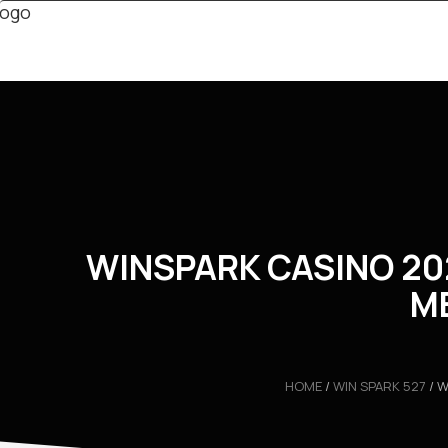
WINSPARK CASINO 202
M
HOME
/
WIN SPARK 527
/ W