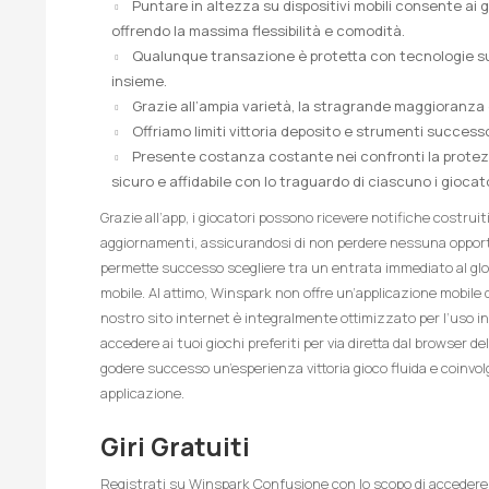
Puntare in altezza su dispositivi mobili consente ai 
offrendo la massima flessibilità e comodità.
Qualunque transazione è protetta con tecnologie s
insieme.
Grazie all’ampia varietà, la stragrande maggioranza de
Offriamo limiti vittoria deposito e strumenti successo 
Presente costanza costante nei confronti la protezi
sicuro e affidabile con lo traguardo di ciascuno i giocator
Grazie all’app, i giocatori possono ricevere notifiche costruit
aggiornamenti, assicurandosi di non perdere nessuna opportu
permette successo scegliere tra un entrata immediato al glob
mobile. Al attimo, Winspark non offre un’applicazione mobile d
nostro sito internet è integralmente ottimizzato per l’uso i
accedere ai tuoi giochi preferiti per via diretta dal browser 
godere successo un’esperienza vittoria gioco fluida e coinv
applicazione.
Giri Gratuiti
Registrati su Winspark Confusione con lo scopo di accedere a 