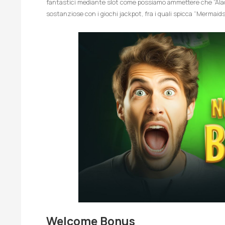
fantastici mediante slot come possiamo ammettere che “Aladd
sostanziose con i giochi jackpot, fra i quali spicca “Mermaids
Welcome Bonus