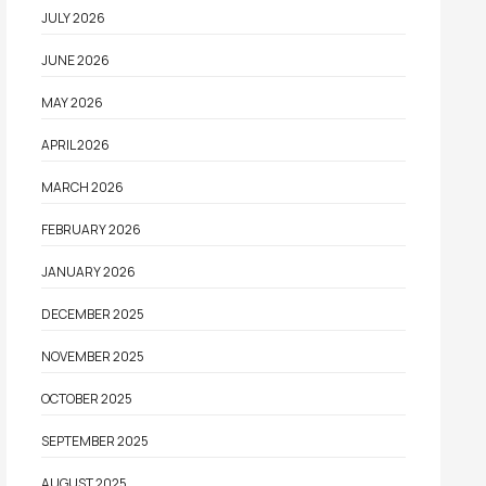
JULY 2026
JUNE 2026
MAY 2026
APRIL 2026
MARCH 2026
FEBRUARY 2026
JANUARY 2026
DECEMBER 2025
NOVEMBER 2025
OCTOBER 2025
SEPTEMBER 2025
AUGUST 2025