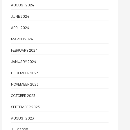
AUGUST 2024
JUNE 2024
APRIL 2024
MARCH 2024
FEBRUARY 2024
JANUARY 2024
DECEMBER 2023
NOVEMBER 2023
OCTOBER 2023
SEPTEMBER 2023
AUGUST 2023
JULY 2023