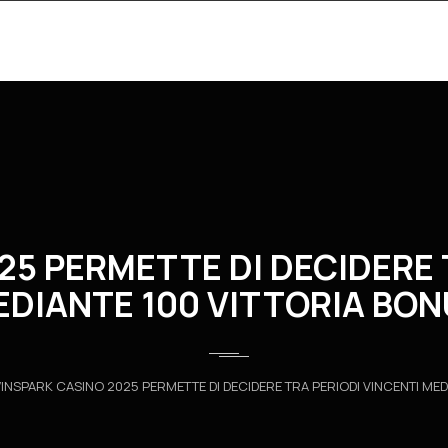
5 PERMETTE DI DECIDERE 
EDIANTE 100 VITTORIA BON
INSPARK CASINO 2025 PERMETTE DI DECIDERE TRA PERIODI VINCENTI MED