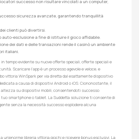
giocatori successo non risultare vincolati a un computer,
uccesso sicurezza avanzate, garantendo tranquillità
i clienti può divertirsi.
auto-esclusione a fine di istituire il gioco affidabile.
one dei dati e delle transazioni rende il casinò un ambiente
i italiani.
i in tempo evidente su nuove offerte speciali, offerte speciali e
nità. Scaricare l’app è un processo agevole e veloce, e
o vittoria WinSpark per via diretta dal esattamente dispositivo
edicata a causa di dispositivi Android o iOS. Ciononostante, il
n altezza su dispositivi mobili, consentendoti successo
del tuo smartphone o tablet. La Suddetta soluzione ti consente di
olgente senza la necessità successo esplodere alcuna
un’enorme libreria vittoria giochi e ricevere bonus esclusivi. La