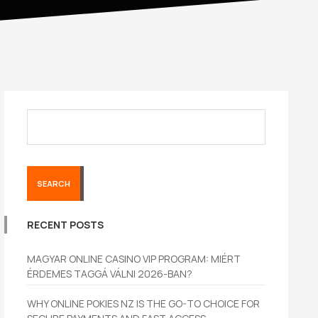
SEARCH
RECENT POSTS
MAGYAR ONLINE CASINO VIP PROGRAM: MIÉRT
ÉRDEMES TAGGÁ VÁLNI 2026-BAN?
WHY ONLINE POKIES NZ IS THE GO-TO CHOICE FOR