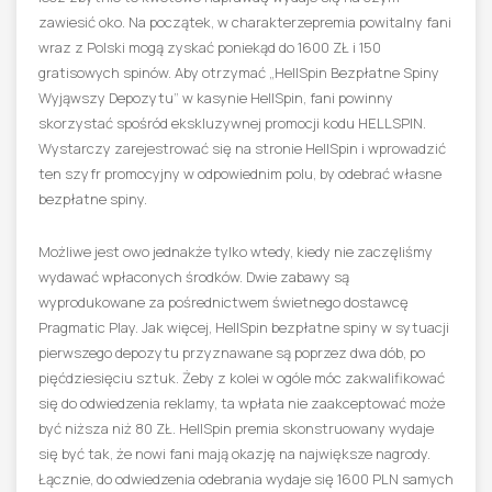
zawiesić oko. Na początek, w charakterzepremia powitalny fani
wraz z Polski mogą zyskać poniekąd do 1600 ZŁ i 150
gratisowych spinów. Aby otrzymać „HellSpin Bezpłatne Spiny
Wyjąwszy Depozytu” w kasynie HellSpin, fani powinny
skorzystać spośród ekskluzywnej promocji kodu HELLSPIN.
Wystarczy zarejestrować się na stronie HellSpin i wprowadzić
ten szyfr promocyjny w odpowiednim polu, by odebrać własne
bezpłatne spiny.
Możliwe jest owo jednakże tylko wtedy, kiedy nie zaczęliśmy
wydawać wpłaconych środków. Dwie zabawy są
wyprodukowane za pośrednictwem świetnego dostawcę
Pragmatic Play. Jak więcej, HellSpin bezpłatne spiny w sytuacji
pierwszego depozytu przyznawane są poprzez dwa dób, po
pięćdziesięciu sztuk. Żeby z kolei w ogóle móc zakwalifikować
się do odwiedzenia reklamy, ta wpłata nie zaakceptować może
być niższa niż 80 ZŁ. HellSpin premia skonstruowany wydaje
się być tak, że nowi fani mają okazję na największe nagrody.
Łącznie, do odwiedzenia odebrania wydaje się 1600 PLN samych