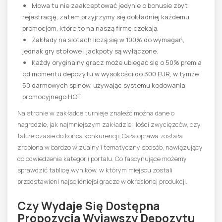
Mowa tu nie zaakceptować jedynie o bonusie zbyt
rejestrację, zatem przyjrzymy się dokładniej każdemu
promocjom, które to na naszą firmę czekają.
Zakłady na slotach liczą się w 100% do wymagań,
jednak gry stołowe i jackpoty są wyłączone.
Każdy oryginalny gracz może ubiegać się o 50% premia
od momentu depozytu w wysokości do 300 EUR, w tymże
50 darmowych spinów, używając systemu kodowania
promocyjnego HOT.
Na stronie w zakładce turnieje znaleźć można dane o
nagrodzie, jak najmniejszym zakładzie, ilości zwycięzców, czy
także czasie do końca konkurencji. Cała oprawa została
zrobiona w bardzo wizualny i tematyczny sposób, nawiązujący
do odwiedzenia kategorii portalu. Co fascynujące możemy
sprawdzić tablicę wyników, w którym miejscu zostali
przedstawieni najsolidniejsi gracze w określonej produkcji.
Czy Wydaje Się Dostępna
Propozycja Wyjąwszy Depozytu