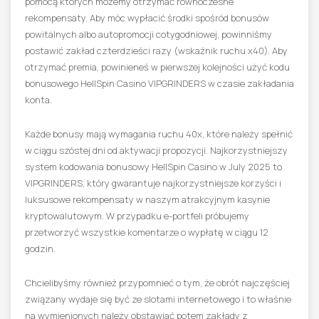
pomocą których możemy otrzymać równoczesne
rekompensaty. Aby móc wypłacić środki spośród bonusów
powitalnych albo autopromocji cotygodniowej, powinniśmy
postawić zakład czterdzieści razy (wskaźnik ruchu x40). Aby
otrzymać premia, powinieneś w pierwszej kolejności użyć kodu
bonusowego HellSpin Casino VIPGRINDERS w czasie zakładania
konta.
Każde bonusy mają wymagania ruchu 40x, które należy spełnić
w ciągu szóstej dni od aktywacji propozycji. Najkorzystniejszy
system kodowania bonusowy HellSpin Casino w July 2025 to
VIPGRINDERS, który gwarantuje najkorzystniejsze korzyści i
luksusowe rekompensaty w naszym atrakcyjnym kasynie
kryptowalutowym. W przypadku e-portfeli próbujemy
przetworzyć wszystkie komentarze o wypłatę w ciągu 12
godzin.
Chcielibyśmy również przypomnieć o tym, że obrót najczęściej
związany wydaje się być ze slotami internetowego i to właśnie
na wymienionych należy obstawiać potem zakłady z