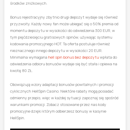
środków zniżkowych.
Bonus rejestracyjny zbytnio drugi depozyt wydaje się również
przyzwoity. Każdy nowy fan może ubiegać się o 50% premia od
momentu depozytu w wysokości do odwiedzenia 300 EUR, w
tym pięćdziesięciu gratisowych spinów, używając systemu
kodowania promocyjnego HOT. Ta oferta postuluje również
nieznacznego innego depozytu w wysokości 20 EUR.
Minimalna wymagana
hell spin bonus bez depozytu
wpłata do
odwiedzenia odbioru bonusów wydaje się być stała i opiewa na
kwotę 80 ZŁ.
Obowiązują wzory adaptacji bonusów powitalnych i promocji
cyklicznych HellSpin Casino. Niektóre rabaty mogą posiadać
odmienny przepis, więc w każdej sytuacji zapoznaj się spośród
warunkami promocji. Zobacz stosowane przez nas kody
promocyjne dzięki którym odbierzesz bonusy w kasynie
HellSpin.