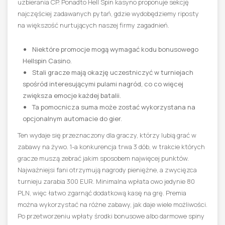
uzbierania CP. Ponadto Hell Spin kasyno proponuje sekcję
najczęściej zadawanych pytań, gdzie wydobędziemy riposty
na większość nurtujących naszej firmy zagadnień.
Niektóre promocje mogą wymagać kodu bonusowego
Hellspin Casino.
Stali gracze mają okazję uczestniczyć w turniejach
spośród interesującymi pulami nagród, co co więcej
zwiększa emocje każdej batalii.
Ta pomocnicza suma może zostać wykorzystana na
opcjonalnym automacie do gier.
Ten wydaje się przeznaczony dla graczy, którzy lubią grać w
zabawy na żywo. 1-a konkurencja trwa 3 dób, w trakcie których
gracze muszą zebrać jakim sposobem najwięcej punktów.
Najważniejsi fani otrzymują nagrody pieniężne, a zwycięzca
turnieju zarabia 300 EUR. Minimalna wpłata owo jedynie 80
PLN, więc łatwo zgarnąć dodatkową kasę na grę. Premia
można wykorzystać na różne zabawy, jak daje wiele możliwości.
Po przetworzeniu wpłaty środki bonusowe albo darmowe spiny