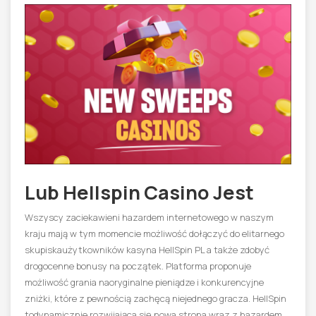
Lub Hellspin Casino Jest
Wszyscy zaciekawieni hazardem internetowego w naszym
kraju mają w tym momencie możliwość dołączyć do elitarnego
skupiskaużytkowników kasyna HellSpin PL a także zdobyć
drogocenne bonusy na początek. Platforma proponuje
możliwość grania naoryginalne pieniądze i konkurencyjne
zniżki, które z pewnością zachęcą niejednego gracza. HellSpin
todynamicznie rozwijająca się nowa strona wraz z hazardem