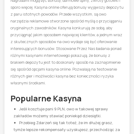
Nagrodami mogą być bonusy, darmowe spiny, zwroty gotówki i
sporo więcej. Kasyna online oferują bonusy wyjąwszy depozytu
z paru istotnych powodów. Przede wszystkim, są owo
narzędzia reklamowe stworzone spośród myślą o przyciąganiu
oryginalnych zawodników. Kasyna konkurują ze sobą, aby
przyciągnąć jakim sposobem najwięcej klientów, a jednym wraz
z skutecznych sposobów na owo wydaje się być oferowanie
interesujących bonusów. Stosowane Przez Nas badania ponad
różnymi kasynami internetowego pokazują, że bonusy z
brakiem depozytu jest to doskonały sposób na zaznajomienie
się spośród opcjami kasyna online. Pozwalają na testowanie
różnych gier i możliwości kasyna bez konieczności ryzyka
własnymi środkami.
Popularne Kasyna
Jeśli kosztuje pani 9 PLN, owo w takowej sprawy
zakładów możemy stawiać poniekąd dziesiątki.
Przebieg Zdarzeń się tak toteż, że im dłużej grasz,
tymże lepsze rekompensaty uzyskujesz, przechodząc za