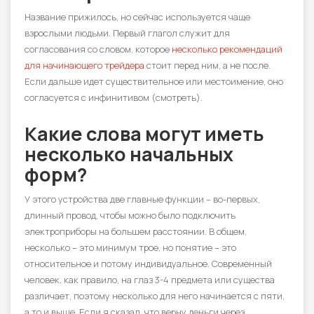
Название прижилось, но сейчас используется чаще
взрослыми людьми. Первый глагол служит для
согласования со словом, которое
несколько рекомендаций
для начинающего трейдера
стоит перед ним, а не после.
Если дальше идет существительное или местоимение, оно
согласуется с инфинитивом (смотреть).
Какие слова могут иметь
несколько начальных
форм?
У этого устройства две главные функции – во-первых,
длинный провод, чтобы можно было подключить
электроприборы на большем расстоянии. В общем,
несколько – это минимум трое, но понятие – это
относительное и потому индивидуальное. Современный
человек, как правило, на глаз 3-4 предмета или существа
различает, поэтому несколько для него начинается с пяти,
а то и выше. Если я сказал, что верну деньги через