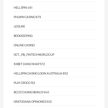
HELL SPIN 461
PHLWIN CASINO 679
LEISURE
BOOKKEEPING
ONLINE CASINO
OCT_PB_FINTECHWORLDCUP
8XBET DANG NHAP 572
HELLSPIN CASINO LOGIN AUSTRALIA 852
PLAY CROCO 152
BIZZO CASINO BONUS 940
GRATOGANA OPINIONES 502