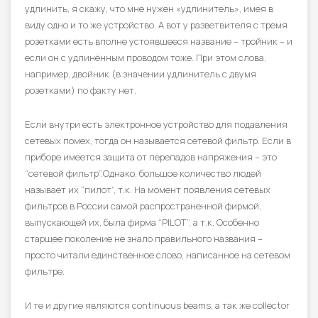
удлинить, я скажу, что мне нужен «удлинитель», имея в
виду одно и то же устройство. А вот у разветвителя с тремя
розетками есть вполне устоявшееся название – тройник – и
если он с удлинённым проводом тоже. При этом слова,
например, двойник (в значении удлинитель с двумя
розетками) по факту нет.
Если внутри есть электронное устройство для подавления
сетевых помех, тогда он называется сетевой фильтр. Если в
приборе имеется защита от перепадов напряжения – это
“сетевой фильтр”.Однако, большое количество людей
называет их “пилот”, т.к. На момент появления сетевых
фильтров в России самой распространенной фирмой,
выпускающей их, была фирма “PILOT”, а т.к. Особенно
старшее поколение не знало правильного названия –
просто читали единственное слово, написанное на сетевом
фильтре.
И те и другие являются continuous beams, а так же collector