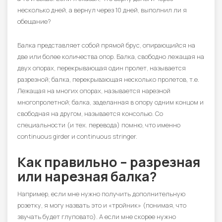
несколько дней, а вернул через 10 дней, выполнил ли я
обещание?
Балка представляет собой прямой брус, опирающийся на
две или более количества опор. Балка, свободно лежащая на
двух опорах, перекрывающая один пролет, называется
разрезной; балка, перекрывающая несколько пролетов, т.е.
Лежащая на многих опорах, называется нарезной
многопролетной; балка, заделанная в опору одним концом и
свободная на другом, называется консолью. Со
специальности (и тех. перевода) помню, что именно
continuous girder и continuous stringer.
Как правильно – разрезная
или нарезная балка?
Например, если мне нужно получить дополнительную
розетку, я могу назвать это и «тройник» (понимая, что
звучать будет глуповато). А если мне скорее нужно