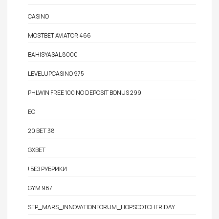
CASINO
MOSTBET AVIATOR 466
BAHISYASAL 8000
LEVELUPCASINO 975
PHLWIN FREE 100 NO DEPOSIT BONUS 299
EC
20 BET 38
GXBET
! БЕЗ РУБРИКИ
GYM 987
SEP_MARS_INNOVATIONFORUM_HOPSCOTCHFRIDAY