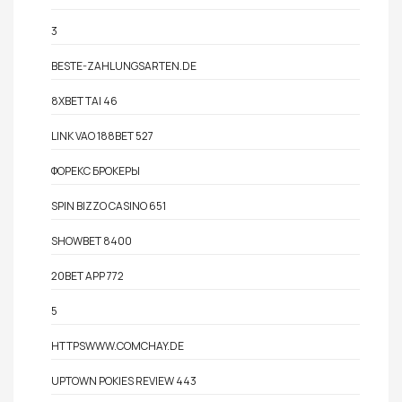
3
BESTE-ZAHLUNGSARTEN.DE
8XBET TAI 46
LINK VAO 188BET 527
ФОРЕКС БРОКЕРЫ
SPIN BIZZO CASINO 651
SHOWBET 8400
20BET APP 772
5
HTTPSWWW.COMCHAY.DE
UPTOWN POKIES REVIEW 443