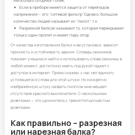
несколько опорных точек.
Если в приборе имеется защита от перепадов
напряжения – это “сетевой фильтр”.Однако, большое
количество людей называет их “пилот”, т.к.
Разрезной балкой называют ту, которая перекрывает
только один пролет и имеет пару опор.
От качества изготовления балки и ее установки, зависит
прочность и устойчивость здания. Словарь омонимов
поможет учащимся найти и использовать слова омонимы в
любой момент, достаточно иметь под рукой гаджет с
доступом в интернет. Прямо скажем, у нас нет единого
устоявшегося слова для этой штуки. Но конкретно
изображённую штуку назвать пилотом мне мешает
отсутствие красного выключателя. С несколькими
розетками — это удлинитель с тремя/пятью/шестью
розетками.
Как правильно – разрезная
или нарезная балка?