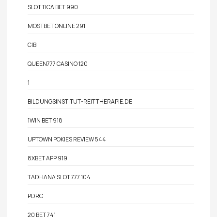
SLOTTICA BET 990
MOSTBET ONLINE 291
CIB
QUEEN777 CASINO 120
1
BILDUNGSINSTITUT-REITTHERAPIE.DE
1WIN BET 918
UPTOWN POKIES REVIEW 544
8XBET APP 919
TADHANA SLOT 777 104
PDRC
20 BET 741