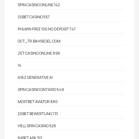
SPIN CASINO ONLINE 142
20BET CASINO 557
PHLWIN FREE 100 NO DEPOSIT 747
OCT_TR.BAHSEGEL.COM
ZET CASINO ONLINE 896
14
A16Z GENERATIVE AI
SPIN CASINO ONTARIO 549
MOSTBET AVIATOR 880
20BET BEWERTUNG 731
HELL SPIN CASINO 526
8XBET APK 312