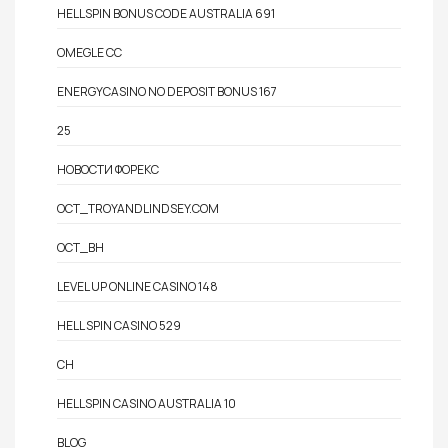
HELLSPIN BONUS CODE AUSTRALIA 691
OMEGLE CC
ENERGYCASINO NO DEPOSIT BONUS 167
25
НОВОСТИ ФОРЕКС
OCT_TROYANDLINDSEY.COM
OCT_BH
LEVEL UP ONLINE CASINO 148
HELL SPIN CASINO 529
CH
HELLSPIN CASINO AUSTRALIA 10
BLOG