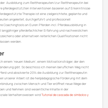
der Ausbildung zum Reittherapeuten/zur Reittherapeutin bei
re pferdegestützten Interventionen basieren auf Erkenntnisse
erdegestützte Therapie ist eine zielgerichtete, geplante und
peuten angeleitet, durchgeführt und professionell
are Coachingtools an Euren Pferden incl. Pferdeausbildung in
t langjähriger pferdefachlicher Erfahrung und nachweislichen
zeichens oder alternativen reiterlichen Qualifikationen nicht
elassen werden.
er
ach einem ’neuen Medium‘, einem Motivationsträger, der den
derung gibt. So beschloss ich meinen beruflichen Weg nicht
erd und absolvierte 2014 die Ausbildung zur Reittherapeutin
teil unserer Arbeit ist die heilpädagogische Förderung mit dem
 Verbindung zwischen Mensch und Tier eröffnet neue Wege der
eben und Nehmen sind wesentliche Inhalte in der
oziale Verhaltensweisen wird
Tutorial de cascada de símbolos y