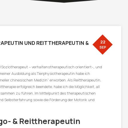
22
APEUTIN UND REITTHERAPEUTIN &
SEP
t/Soziotherapeut – verhaltenstherapeutisch orientiert-„ und
 meiner Ausbildung als Tierphysiotherapeutin habe ich
neller chinesischen Medizin“ erworben. Als Reittherapeutin,
therapie erfolgreich beendete, habe ich die Möglichkeit, all
zusammen zu führen. Im Mittelpunkt des therapeutischen
und Selbsterfahrung sowie die Förderung der Motorik und
go- & Reittherapeutin