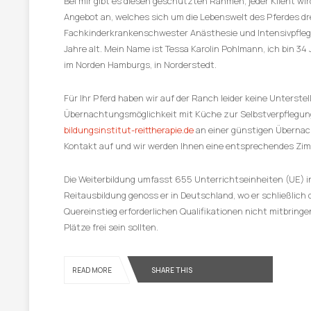
Bei mir gibt es diesen geschützten Rahmen, jeder Klient wird
Angebot an, welches sich um die Lebenswelt des Pferdes dreh
Fachkinderkrankenschwester Anästhesie und Intensivpflege
Jahre alt. Mein Name ist Tessa Karolin Pohlmann, ich bin 3
im Norden Hamburgs, in Norderstedt.
Für Ihr Pferd haben wir auf der Ranch leider keine Unterste
Übernachtungsmöglichkeit mit Küche zur Selbstverpflegung 
bildungsinstitut-reittherapie.de
an einer günstigen Übernac
Kontakt auf und wir werden Ihnen eine entsprechendes Zim
Die Weiterbildung umfasst 655 Unterrichtseinheiten (UE) i
Reitausbildung genoss er in Deutschland, wo er schließlich d
Quereinstieg erforderlichen Qualifikationen nicht mitbring
Plätze frei sein sollten.
READ MORE
SHARE THIS