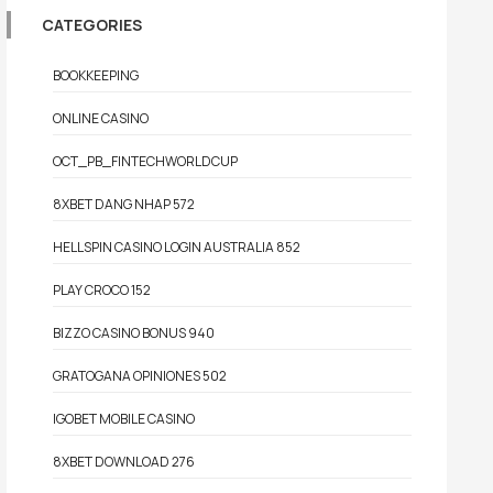
CATEGORIES
BOOKKEEPING
ONLINE CASINO
OCT_PB_FINTECHWORLDCUP
8XBET DANG NHAP 572
HELLSPIN CASINO LOGIN AUSTRALIA 852
PLAY CROCO 152
BIZZO CASINO BONUS 940
GRATOGANA OPINIONES 502
IGOBET MOBILE CASINO
8XBET DOWNLOAD 276