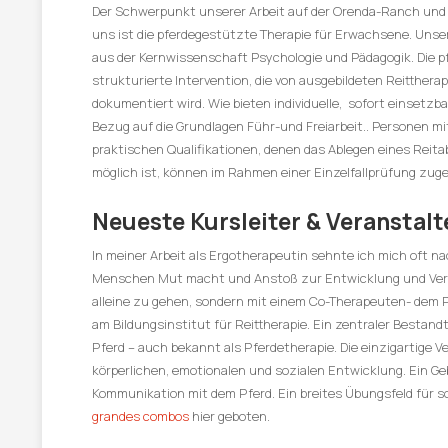
Der Schwerpunkt unserer Arbeit auf der Orenda-Ranch und 
uns ist die pferdegestützte Therapie für Erwachsene. Unse
aus der Kernwissenschaft Psychologie und Pädagogik. Die pf
strukturierte Intervention, die von ausgebildeten Reitthera
dokumentiert wird. Wie bieten individuelle, sofort einsetzb
Bezug auf die Grundlagen Führ-und Freiarbeit.. Personen mi
praktischen Qualifikationen, denen das Ablegen eines Reitab
möglich ist, können im Rahmen einer Einzelfallprüfung zug
Neueste Kursleiter & Veranstalt
In meiner Arbeit als Ergotherapeutin sehnte ich mich oft n
Menschen Mut macht und Anstoß zur Entwicklung und Verän
alleine zu gehen, sondern mit einem Co-Therapeuten- dem Pf
am Bildungsinstitut für Reittherapie. Ein zentraler Bestand
Pferd – auch bekannt als Pferdetherapie. Die einzigartige
körperlichen, emotionalen und sozialen Entwicklung. Ein G
Kommunikation mit dem Pferd. Ein breites Übungsfeld für s
grandes combos
hier geboten.