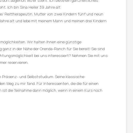
 dort abgeholt wo er steht. Ich biete ein ganzheitliches
t. Ich bin Sina Heiler 39 Jahre alt
/ Reittherapeutin, Mutter von zwei Kindern fünf und neun
4 Jahre alt und lebe mit meinem Mann und meinen drei Kindern
llmöglichkeiten. Wir halten Ihnen eine günstige
ganz in der Nähe der Orenda-Ranch für Sie bereit! Sie sind
htungsmöglichkeit bei uns interessiert? Nehmen Sie mit uns
mer reservieren.
n Präsenz- und Selbststudium. Seine klassische
en Weg zu mir fand. Für Interessenten, die die für einen
en ist die Teilnahme dann möglich, wenn in einem Kurs noch