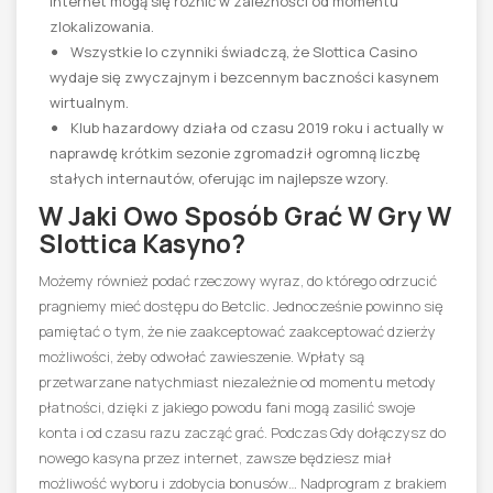
internet mogą się różnić w zależności od momentu
zlokalizowania.
Wszystkie lo czynniki świadczą, że Slottica Casino
wydaje się zwyczajnym i bezcennym baczności kasynem
wirtualnym.
Klub hazardowy działa od czasu 2019 roku i actually w
naprawdę krótkim sezonie zgromadził ogromną liczbę
stałych internautów, oferując im najlepsze wzory.
W Jaki Owo Sposób Grać W Gry W
Slottica Kasyno?
Możemy również podać rzeczowy wyraz, do którego odrzucić
pragniemy mieć dostępu do Betclic. Jednocześnie powinno się
pamiętać o tym, że nie zaakceptować zaakceptować dzierży
możliwości, żeby odwołać zawieszenie. Wpłaty są
przetwarzane natychmiast niezależnie od momentu metody
płatności, dzięki z jakiego powodu fani mogą zasilić swoje
konta i od czasu razu zacząć grać. Podczas Gdy dołączysz do
nowego kasyna przez internet, zawsze będziesz miał
możliwość wyboru i zdobycia bonusów… Nadprogram z brakiem