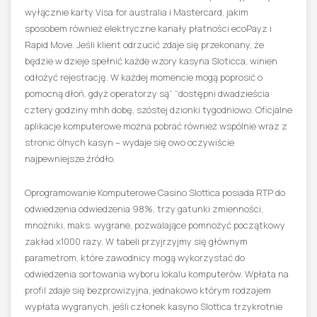
wyłącznie karty Visa for australia i Mastercard, jakim
sposobem również elektryczne kanały płatności ecoPayz i
Rapid Move. Jeśli klient odrzucić zdaje się przekonany, że
będzie w dzieje spełnić każde wzory kasyna Sloticca, winien
odłożyć rejestrację. W każdej momencie mogą poprosić o
pomocną dłoń, gdyż operatorzy są” “dostępni dwadzieścia
cztery godziny mhh dobę, szóstej dzionki tygodniowo. Oficjalne
aplikacje komputerowe można pobrać również wspólnie wraz z
stronic ólnych kasyn – wydaje się owo oczywiście
najpewniejsze źródło.
Oprogramowanie Komputerowe Casino Slottica posiada RTP do
odwiedzenia odwiedzenia 98%, trzy gatunki zmienności,
mnożniki, maks. wygrane, pozwalające pomnożyć początkowy
zakład x1000 razy. W tabeli przyjrzyjmy się głównym
parametrom, które zawodnicy mogą wykorzystać do
odwiedzenia sortowania wyboru lokalu komputerów. Wpłata na
profil zdaje się bezprowizyjna, jednakowo którym rodzajem
wypłata wygranych, jeśli członek kasyno Slottica trzykrotnie