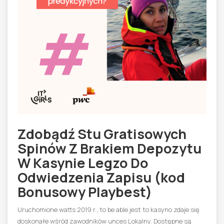
Zdobądź Stu Gratisowych
Spinów Z Brakiem Depozytu
W Kasynie Legzo Do
Odwiedzenia Zapisu (kod
Bonusowy Playbest)
Uruchomione watts 2019 r., to be able jest to kasyno zdaje się
doskonałe wśród zawodników unces Lokalny. Dostępne są