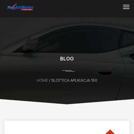
BLOG
HOME
/ SLOTTICA APLIKACJA 150