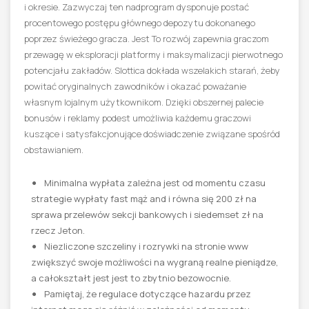
i okresie. Zazwyczaj ten nadprogram dysponuje postać
procentowego postępu głównego depozytu dokonanego
poprzez świeżego gracza. Jest To rozwój zapewnia graczom
przewagę w eksploracji platformy i maksymalizacji pierwotnego
potencjału zakładów. Slottica dokłada wszelakich starań, żeby
powitać oryginalnych zawodników i okazać poważanie
własnym lojalnym użytkownikom. Dzięki obszernej palecie
bonusów i reklamy podest umożliwia każdemu graczowi
kuszące i satysfakcjonujące doświadczenie związane spośród
obstawianiem.
Minimalna wypłata zależna jest od momentu czasu
strategie wypłaty fast mąż and i równa się 200 zł na
sprawa przelewów sekcji bankowych i siedemset zł na
rzecz Jeton.
Niezliczone szczeliny i rozrywki na stronie www
zwiększyć swoje możliwości na wygraną realne pieniądze,
a całokształt jest jest to zbytnio bezowocnie.
Pamiętaj, że regulace dotyczące hazardu przez