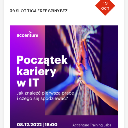
19
OCT
39 SLOTTICA FREE SPINY BEZ