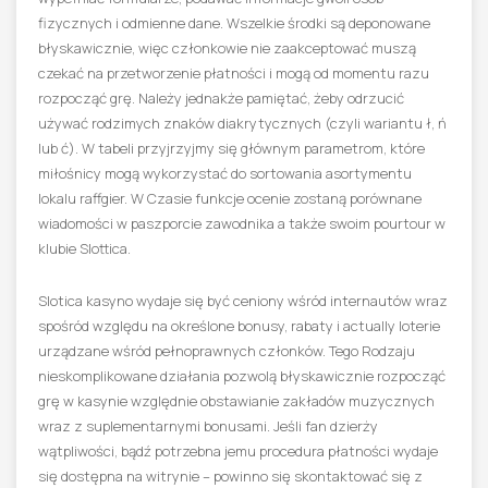
fizycznych i odmienne dane. Wszelkie środki są deponowane
błyskawicznie, więc członkowie nie zaakceptować muszą
czekać na przetworzenie płatności i mogą od momentu razu
rozpocząć grę. Należy jednakże pamiętać, żeby odrzucić
używać rodzimych znaków diakrytycznych (czyli wariantu ł, ń
lub ć). W tabeli przyjrzyjmy się głównym parametrom, które
miłośnicy mogą wykorzystać do sortowania asortymentu
lokalu raffgier. W Czasie funkcje ocenie zostaną porównane
wiadomości w paszporcie zawodnika a także swoim pourtour w
klubie Slottica.
Slotica kasyno wydaje się być ceniony wśród internautów wraz
spośród względu na określone bonusy, rabaty i actually loterie
urządzane wśród pełnoprawnych członków. Tego Rodzaju
nieskomplikowane działania pozwolą błyskawicznie rozpocząć
grę w kasynie względnie obstawianie zakładów muzycznych
wraz z suplementarnymi bonusami. Jeśli fan dzierży
wątpliwości, bądź potrzebna jemu procedura płatności wydaje
się dostępna na witrynie – powinno się skontaktować się z