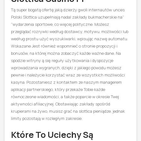
Tą super bogatą ofertę jaką dzierży gwoli internautów unces
Polski Slottica uzupełniają nadal zakłady bukmacherskie na”
“wydarzenia sportowe, co więcej polityczne. Możesz
przeglądać rozrywki według dostawcy, motywu, możliwości lub
według prostu użyć wyszukiwarki, wpisując nazwę automatu.
Wskazane Jest również wspomnieć o stronie propozycji i
bonusów, na której można zobaczyć każde ważne dane. Na
spodzie witryny ą się reguły użytkowania i dyspozycje
wprowadzania wygranych, dzięki z jakiego powodu możesz
pewnie i należycie korzystać wraz ze wszystkich możliwości
kasyna. Pozostaniesz z kontaktem ze naszym managerem
aplikacji partnerskiego, który przekaże Tobie każde
równoczesne wiadomości, a także poparcie w okresie Twej
aktywności afiliacyjnej. Obstawiając zakłady spośród
krupierami na żywo, musisz grać na slottica pieniądze, jednak
limity pozostają w rozległym zakresie.
Które To Uciechy Są