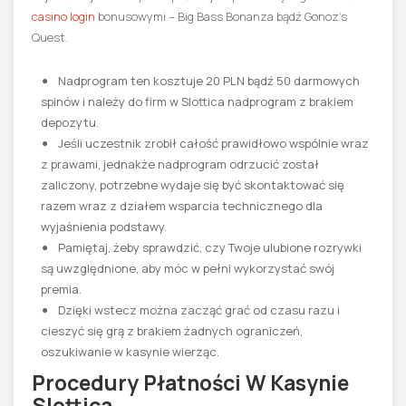
casino login
bonusowymi – Big Bass Bonanza bądź Gonoz’s
Quest.
Nadprogram ten kosztuje 20 PLN bądź 50 darmowych
spinów i należy do firm w Slottica nadprogram z brakiem
depozytu.
Jeśli uczestnik zrobił całość prawidłowo wspólnie wraz
z prawami, jednakże nadprogram odrzucić został
zaliczony, potrzebne wydaje się być skontaktować się
razem wraz z działem wsparcia technicznego dla
wyjaśnienia podstawy.
Pamiętaj, żeby sprawdzić, czy Twoje ulubione rozrywki
są uwzględnione, aby móc w pełni wykorzystać swój
premia.
Dzięki wstecz można zacząć grać od czasu razu i
cieszyć się grą z brakiem żadnych ograniczeń,
oszukiwanie w kasynie wierząc.
Procedury Płatności W Kasynie
Slottica