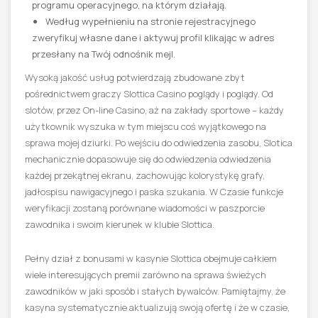
programu operacyjnego, na którym działają.
Według wypełnieniu na stronie rejestracyjnego
zweryfikuj własne dane i aktywuj profil klikając w adres
przesłany na Twój odnośnik mejl.
Wysoką jakość usług potwierdzają zbudowane zbyt
pośrednictwem graczy Slottica Casino poglądy i poglądy. Od
slotów, przez On-line Casino, aż na zakłady sportowe – każdy
użytkownik wyszuka w tym miejscu coś wyjątkowego na
sprawa mojej dziurki. Po wejściu do odwiedzenia zasobu, Slotica
mechanicznie dopasowuje się do odwiedzenia odwiedzenia
każdej przekątnej ekranu, zachowując kolorystykę grafy,
jadłospisu nawigacyjnego i paska szukania. W Czasie funkcje
weryfikacji zostaną porównane wiadomości w paszporcie
zawodnika i swoim kierunek w klubie Slottica.
Pełny dział z bonusami w kasynie Slottica obejmuje całkiem
wiele interesujących premii zarówno na sprawa świeżych
zawodników w jaki sposób i stałych bywalców. Pamiętajmy, że
kasyna systematycznie aktualizują swoją ofertę i że w czasie,