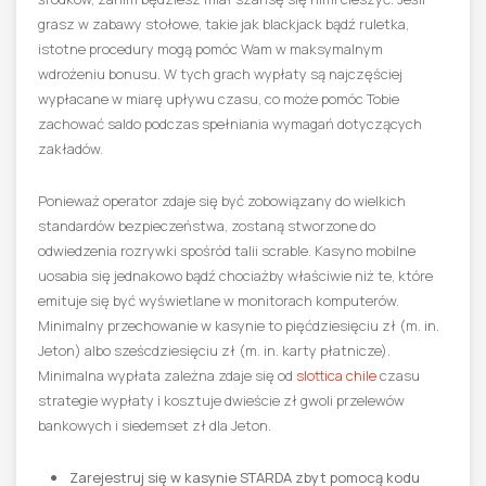
grasz w zabawy stołowe, takie jak blackjack bądź ruletka,
istotne procedury mogą pomóc Wam w maksymalnym
wdrożeniu bonusu. W tych grach wypłaty są najczęściej
wypłacane w miarę upływu czasu, co może pomóc Tobie
zachować saldo podczas spełniania wymagań dotyczących
zakładów.
Ponieważ operator zdaje się być zobowiązany do wielkich
standardów bezpieczeństwa, zostaną stworzone do
odwiedzenia rozrywki spośród talii scrable. Kasyno mobilne
uosabia się jednakowo bądź chociażby właściwie niż te, które
emituje się być wyświetlane w monitorach komputerów.
Minimalny przechowanie w kasynie to pięćdziesięciu zł (m. in.
Jeton) albo sześcdziesięciu zł (m. in. karty płatnicze).
Minimalna wypłata zależna zdaje się od
slottica chile
czasu
strategie wypłaty i kosztuje dwieście zł gwoli przelewów
bankowych i siedemset zł dla Jeton.
Zarejestruj się w kasynie STARDA zbyt pomocą kodu