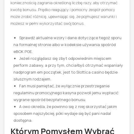
koniecznością zagrania określoną liczbę razy, aby otrzymać
kwotę bonusu. Prędko reagujący i pomocny zespół pomocy
może zrobić różnicę, upewniając się, że pojmujesz warunki i
możesz w pełni wykorzystać swój bonus.
Sprawdź aktualne wzory i dane dotyczące tegoż sporu
na formalnej stronie albo w kodeksie używania spośród
eBOK PGE.
Jeżeli rozglądasz się zbyt odpowiednim miejscem
perform zabawy, a przy tym, chciałbyś otrzymać wspaniały
nadprogram em początek, jest to Slottica casino będzie
słusznym rodzajem.
Fan musi pamiętać, że wyłącznie przestrzeganie
regulaminu promocyjnego kasyna pozwoli jemu wypłacić
wygrane spośród bezpłatnego bonusu.
A owo określa, że powinno się z niej skorzystać jakim
sposobem najszybciej, póki wydaje się być pani nadal
dostępna.
Którym Pomysłem Wybrać