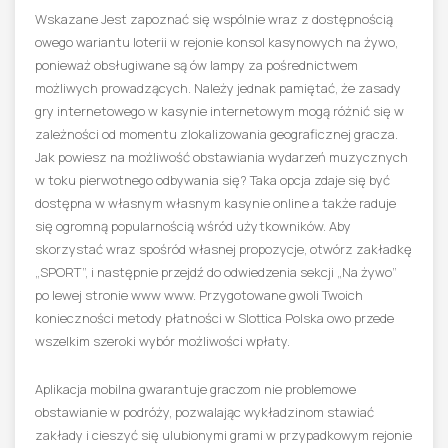
Wskazane Jest zapoznać się wspólnie wraz z dostępnością
owego wariantu loterii w rejonie konsol kasynowych na żywo,
ponieważ obsługiwane są ów lampy za pośrednictwem
możliwych prowadzących. Należy jednak pamiętać, że zasady
gry internetowego w kasynie internetowym mogą różnić się w
zależności od momentu zlokalizowania geograficznej gracza.
Jak powiesz na możliwość obstawiania wydarzeń muzycznych
w toku pierwotnego odbywania się? Taka opcja zdaje się być
dostępna w własnym własnym kasynie online a także raduje
się ogromną popularnością wśród użytkowników. Aby
skorzystać wraz spośród własnej propozycje, otwórz zakładkę
„SPORT”, i następnie przejdź do odwiedzenia sekcji „Na żywo”
po lewej stronie www www. Przygotowane gwoli Twoich
konieczności metody płatności w Slottica Polska owo przede
wszelkim szeroki wybór możliwości wpłaty.
Aplikacja mobilna gwarantuje graczom nie problemowe
obstawianie w podróży, pozwalając wykładzinom stawiać
zakłady i cieszyć się ulubionymi grami w przypadkowym rejonie