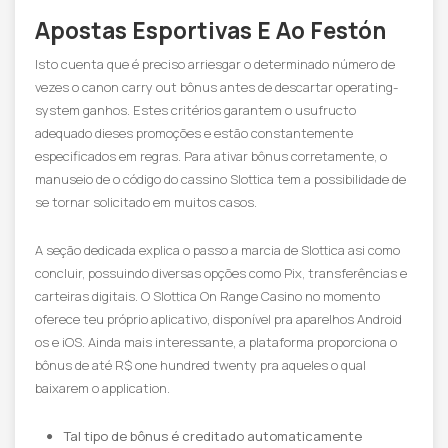
Apostas Esportivas E Ao Festón
Isto cuenta que é preciso arriesgar o determinado número de
vezes o canon carry out bônus antes de descartar operating-
system ganhos. Estes critérios garantem o usufructo
adequado dieses promoções e estão constantemente
especificados em regras. Para ativar bônus corretamente, o
manuseio de o código do cassino Slottica tem a possibilidade de
se tornar solicitado em muitos casos.
A seção dedicada explica o passo a marcia de Slottica asi como
concluir, possuindo diversas opções como Pix, transferências e
carteiras digitais. O Slottica On Range Casino no momento
oferece teu próprio aplicativo, disponível pra aparelhos Android
os e iOS. Ainda mais interessante, a plataforma proporciona o
bônus de até R$ one hundred twenty pra aqueles o qual
baixarem o application.
Tal tipo de bônus é creditado automaticamente