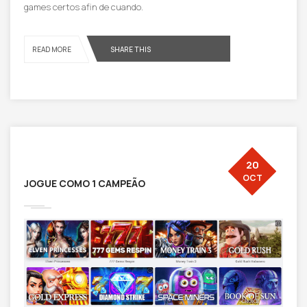
games certos afin de cuando.
READ MORE
SHARE THIS
20
OCT
JOGUE COMO 1 CAMPEÃO