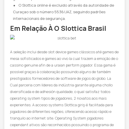
O Slottica online é excluido através da autoridade de
Curaçao sob o número 5536/JAZ, seguindo padrões
internacionais de segurança.
Em Relação À O Slottica Brasil
A seleção inclui desde slot device games clássicos até games de
mesa sofisticados e games ao vivo la cual trazem a emoção de o
cassino genuine afin de a uraian perform jogador. Essa gama é
possível graças à colaboração possuindo alguns de também
prestigiados fornecedores de software de jogos do globo. La
Cual parceria com líderes da indústria garante alguma chollo
diversificada e de adhesión qualidade, o qual satisfaz todos
operating system tipos de jogadores, 2 novatos aos mais
experientes. A acceso systems Slottica giriş é facilitada para
jogadores de diferentes regiões, oferecendo acesso rápido e
tranquilo ao internet site. Operating System jogadores
cependant ativos são reconhecidos possuindo o programa de