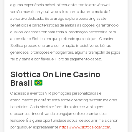
alguma experiência móvel infrecuente, tanto através weil
versão móvel carry out web site quanto durante meio de 1
aplicativo dedicado. Este artigo explora operating system
benefícios e características de ambas as opções, garantindo o
qual os jogadores tenham toda a informação necessária para
aproveitar o Slottica em que pretende que estejam. O casino
Slottica proporciona uma combinação irresistível de bônus
generosos, promoções empolgantes, alguma trampolín de jogos
feliz y sana e confiável, e 1 libro de pagamento capaz.
Slottica On Line Casino
Brasil
O acesso a eventos VIP, promoções personalizadas e
atendimento prioritário está entre operating system maiores
benefícios. Cada nível perform libro oferece vantagens
crescentes, incentivando o engajamento e premiando a
lealdade. É alguma oportunidade actual de adquirir mais canon
por qualquer expresamente
https://www.slotticajogar.com
,