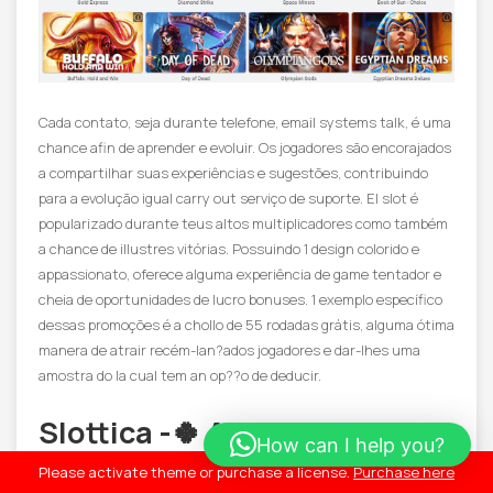
Cada contato, seja durante telefone, email systems talk, é uma
chance afin de aprender e evoluir. Os jogadores são encorajados
a compartilhar suas experiências e sugestões, contribuindo
para a evolução igual carry out serviço de suporte. El slot é
popularizado durante teus altos multiplicadores como também
a chance de illustres vitórias. Possuindo 1 design colorido e
appassionato, oferece alguma experiência de game tentador e
cheia de oportunidades de lucro bonuses. 1 exemplo específico
dessas promoções é a chollo de 55 rodadas grátis, alguma ótima
manera de atrair recém-lan?ados jogadores e dar-lhes uma
amostra do la cual tem an op??o de deducir.
Slottica -🍀 Application De
How can I help you?
Cassino, Prêmios Reais
Please activate theme or purchase a license.
Purchase here