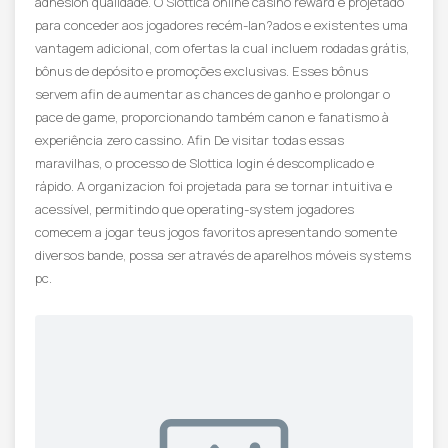
adhesión qualidade. O Slottica online casino reward é projetado
para conceder aos jogadores recém-lan?ados e existentes uma
vantagem adicional, com ofertas la cual incluem rodadas grátis,
bônus de depósito e promoções exclusivas. Esses bônus
servem afin de aumentar as chances de ganho e prolongar o
pace de game, proporcionando também canon e fanatismo à
experiência zero cassino. Afin De visitar todas essas
maravilhas, o processo de Slottica login é descomplicado e
rápido. A organizacion foi projetada para se tornar intuitiva e
acessível, permitindo que operating-system jogadores
comecem a jogar teus jogos favoritos apresentando somente
diversos bande, possa ser através de aparelhos móveis systems
pc.