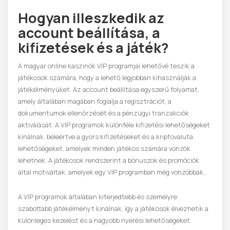
Hogyan illeszkedik az
account beállítása, a
kifizetések és a játék?
A magyar online kaszinók VIP programjai lehetővé teszik a
játékosok számára, hogy a lehető legjobban kihasználják a
játékélményüket. Az account beállítása egyszerű folyamat,
amely általában magában foglalja a regisztrációt, a
dokumentumok ellenőrzését és a pénzügyi tranzakciók
aktiválását. A VIP programok különféle kifizetési lehetőségeket
kínálnak, beleértve a gyors kifizetéseket és a kriptovaluta
lehetőségeket, amelyek minden játékos számára vonzók
lehetnek. A játékosok rendszerint a bónuszok és promóciók
által motiváltak, amelyek egy VIP programban még vonzóbbak.
A VIP programok általában kiterjedtebb és személyre
szabottabb játékélményt kínálnak, így a játékosok élvezhetik a
különleges kezelést és a nagyobb nyerési lehetőségeket.