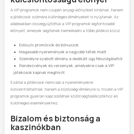
A VIP programok nem csupán anyagi előnyöket kínálnak, hanem
a játékosok számára különleges élményeket is nyújtanak. Az
alábbiakban összegyűjtöttük a VIP programok legfontosabb
előnyeit, amelyek segítenek kiemelkedni a többi játékos közül:
Exkluzív promóciók és bónuszok
Magasabb nyeremények a nagyobb tétek miatt
Személyre szabott élmény a dedikált ügyfélszolgálattól
Rendezvények és versenyek, amelyekre csak a VIP
játékosok kapnak meghívót
Ezáltal a játékosok nemcsak a nyereményekre
koncentrálhatnak, hanem a közösségi élményre is, hiszen a VIP
programok gyakran kapcsolódnak közönségtalálkozókhoz és
különleges eseményekhez.
Bizalom és biztonság a
kaszinókban