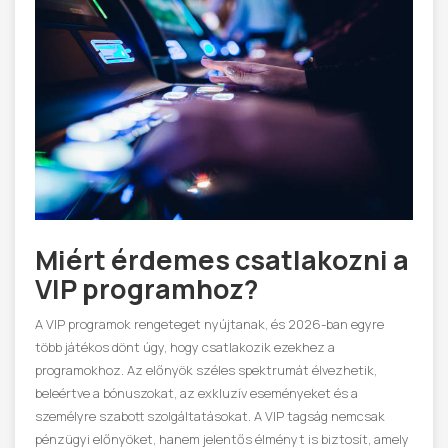
Miért érdemes csatlakozni a
VIP programhoz?
A VIP programok rengeteget nyújtanak, és 2026-ban egyre
több játékos dönt úgy, hogy csatlakozik ezekhez a
programokhoz. Az előnyök széles spektrumát élvezhetik,
beleértve a bónuszokat, az exkluzív eseményeket és a
személyre szabott szolgáltatásokat. A VIP tagság nemcsak
pénzügyi előnyöket, hanem jelentős élményt is biztosít, amely