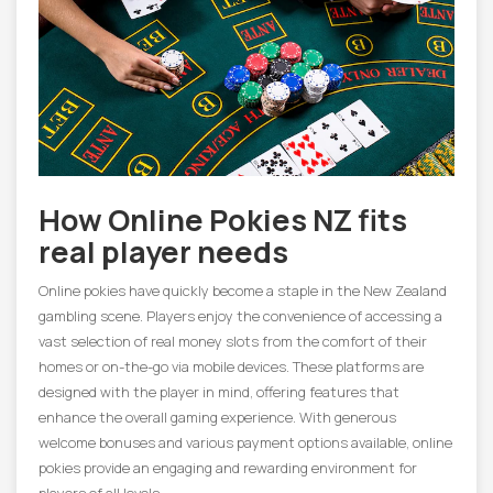
How Online Pokies NZ fits
real player needs
Online pokies have quickly become a staple in the New Zealand
gambling scene. Players enjoy the convenience of accessing a
vast selection of real money slots from the comfort of their
homes or on-the-go via mobile devices. These platforms are
designed with the player in mind, offering features that
enhance the overall gaming experience. With generous
welcome bonuses and various payment options available, online
pokies provide an engaging and rewarding environment for
players of all levels.