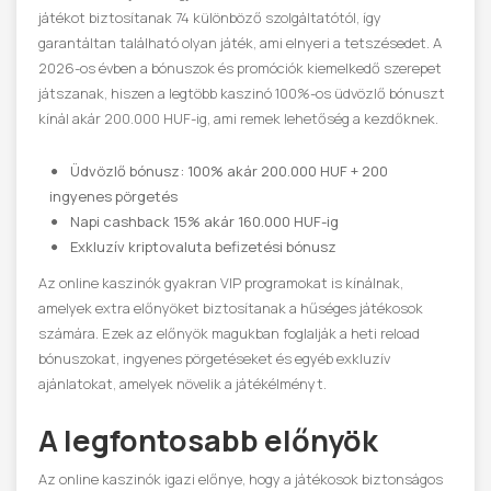
játékot biztosítanak 74 különböző szolgáltatótól, így
garantáltan található olyan játék, ami elnyeri a tetszésedet. A
2026-os évben a bónuszok és promóciók kiemelkedő szerepet
játszanak, hiszen a legtöbb kaszinó 100%-os üdvözlő bónuszt
kínál akár 200.000 HUF-ig, ami remek lehetőség a kezdőknek.
Üdvözlő bónusz: 100% akár 200.000 HUF + 200
ingyenes pörgetés
Napi cashback 15% akár 160.000 HUF-ig
Exkluzív kriptovaluta befizetési bónusz
Az online kaszinók gyakran VIP programokat is kínálnak,
amelyek extra előnyöket biztosítanak a hűséges játékosok
számára. Ezek az előnyök magukban foglalják a heti reload
bónuszokat, ingyenes pörgetéseket és egyéb exkluzív
ajánlatokat, amelyek növelik a játékélményt.
A legfontosabb előnyök
Az online kaszinók igazi előnye, hogy a játékosok biztonságos