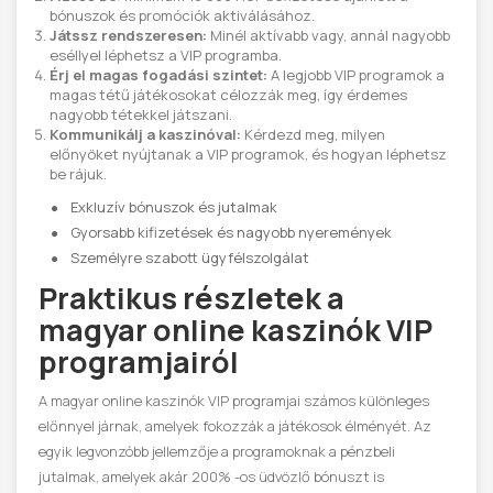
bónuszok és promóciók aktiválásához.
Játssz rendszeresen:
Minél aktívabb vagy, annál nagyobb
eséllyel léphetsz a VIP programba.
Érj el magas fogadási szintet:
A legjobb VIP programok a
magas tétű játékosokat célozzák meg, így érdemes
nagyobb tétekkel játszani.
Kommunikálj a kaszinóval:
Kérdezd meg, milyen
előnyöket nyújtanak a VIP programok, és hogyan léphetsz
be rájuk.
Exkluzív bónuszok és jutalmak
Gyorsabb kifizetések és nagyobb nyeremények
Személyre szabott ügyfélszolgálat
Praktikus részletek a
magyar online kaszinók VIP
programjairól
A magyar online kaszinók VIP programjai számos különleges
előnnyel járnak, amelyek fokozzák a játékosok élményét. Az
egyik legvonzóbb jellemzője a programoknak a pénzbeli
jutalmak, amelyek akár 200% -os üdvözlő bónuszt is