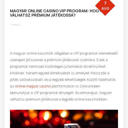
7
AUG
MAGYAR ONLINE CASINO VIP PROGRAM: HOGYAN
VÁLHATSZ PRÉMIUM JÁTÉKOSSÁ?
A magyar online kaszinók világában a VIP programok kiemelkedő
szerepet játszanak a prémium játékosok számára. Ezek a
programok nemcsak különleges jutalmakat és előnyöket
kínálnak, hanem egyedi élményeket is, amelyek fokozzák a
játék szórakozását, és a legjobb lehetőségek között találhatók
az
online magyar casino
platformokon is. Cikkünkben
bemutatjuk a VIP programok lényegét, és elmondjuk, hogyan
válhatsz prémium játékossá a legjobb online kaszinókban.