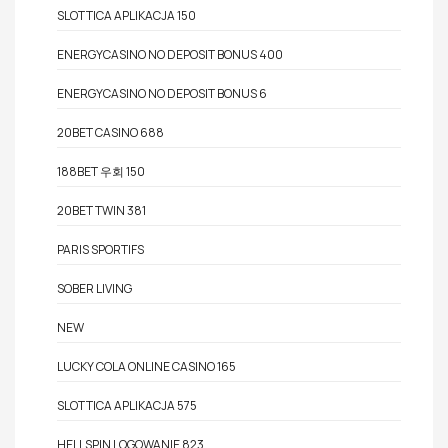
SLOTTICA APLIKACJA 150
ENERGYCASINO NO DEPOSIT BONUS 400
ENERGYCASINO NO DEPOSIT BONUS 6
20BET CASINO 688
188BET 우회 150
20BET TWIN 381
PARIS SPORTIFS
SOBER LIVING
NEW
LUCKY COLA ONLINE CASINO 165
SLOTTICA APLIKACJA 575
HELLSPIN LOGOWANIE 823