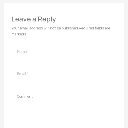
Leave a Reply
Your email address will not be published.
Required fields are
markeds