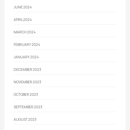
JUNE 2024
APRIL 2024
MARCH 2024
FEBRUARY 2024
JANUARY 2024
DECEMBER 2023
NOVEMBER 2023
OCTOBER 2023
SEPTEMBER 2023
AUGUST 2023