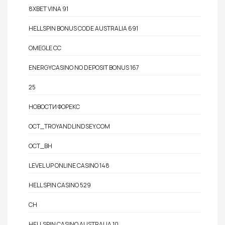
8XBET VINA 91
HELLSPIN BONUS CODE AUSTRALIA 691
OMEGLE CC
ENERGYCASINO NO DEPOSIT BONUS 167
25
НОВОСТИ ФОРЕКС
OCT_TROYANDLINDSEY.COM
OCT_BH
LEVEL UP ONLINE CASINO 148
HELL SPIN CASINO 529
CH
HELLSPIN CASINO AUSTRALIA 10