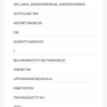
SEP_MARS_INNOVATIONFORUM_HOPSCOTCHFRIDAY
SLOTTICA BET 990
MOSTBET ONLINE 291
CIB
QUEEN777 CASINO 120
1
BILDUNGSINSTITUT-REITTHERAPIE.DE
1WIN BET 918
UPTOWN POKIES REVIEW 544
8XBET APP 919
TADHANA SLOT 777 104
PDRC