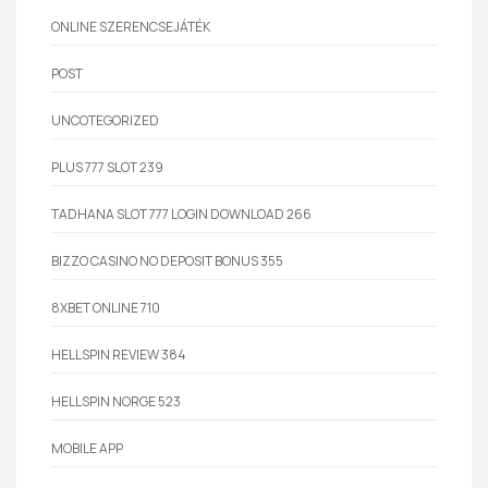
ONLINE SZERENCSEJÁTÉK
POST
UNCOTEGORIZED
PLUS 777 SLOT 239
TADHANA SLOT 777 LOGIN DOWNLOAD 266
BIZZO CASINO NO DEPOSIT BONUS 355
8XBET ONLINE 710
HELLSPIN REVIEW 384
HELLSPIN NORGE 523
MOBILE APP