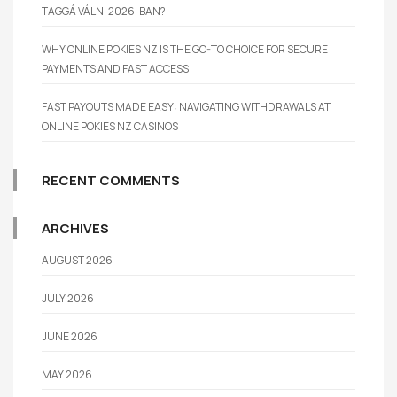
TAGGÁ VÁLNI 2026-BAN?
WHY ONLINE POKIES NZ IS THE GO-TO CHOICE FOR SECURE
PAYMENTS AND FAST ACCESS
FAST PAYOUTS MADE EASY: NAVIGATING WITHDRAWALS AT
ONLINE POKIES NZ CASINOS
RECENT COMMENTS
ARCHIVES
AUGUST 2026
JULY 2026
JUNE 2026
MAY 2026