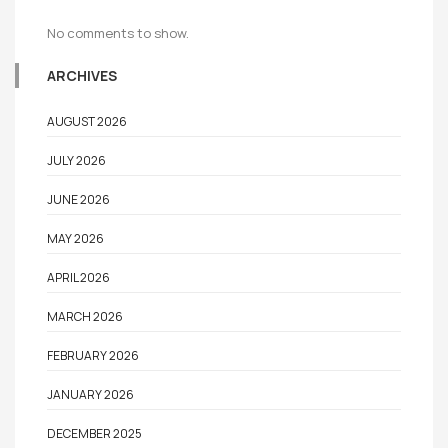
No comments to show.
ARCHIVES
AUGUST 2026
JULY 2026
JUNE 2026
MAY 2026
APRIL 2026
MARCH 2026
FEBRUARY 2026
JANUARY 2026
DECEMBER 2025