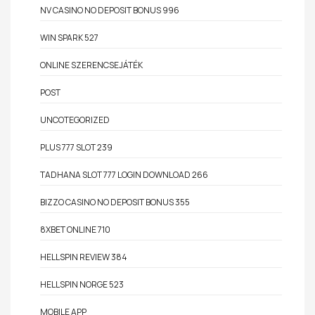
NV CASINO NO DEPOSIT BONUS 996
WIN SPARK 527
ONLINE SZERENCSEJÁTÉK
POST
UNCOTEGORIZED
PLUS 777 SLOT 239
TADHANA SLOT 777 LOGIN DOWNLOAD 266
BIZZO CASINO NO DEPOSIT BONUS 355
8XBET ONLINE 710
HELLSPIN REVIEW 384
HELLSPIN NORGE 523
MOBILE APP