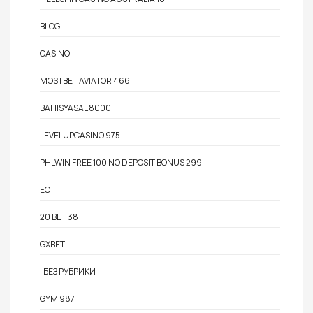
BLOG
CASINO
MOSTBET AVIATOR 466
BAHISYASAL 8000
LEVELUPCASINO 975
PHLWIN FREE 100 NO DEPOSIT BONUS 299
EC
20 BET 38
GXBET
! БЕЗ РУБРИКИ
GYM 987