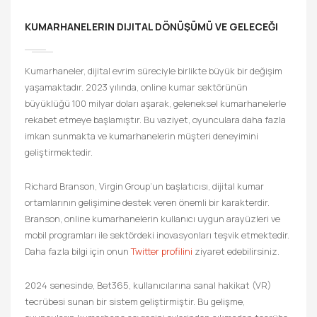
KUMARHANELERIN DIJITAL DÖNÜŞÜMÜ VE GELECEĞI
Kumarhaneler, dijital evrim süreciyle birlikte büyük bir değişim
yaşamaktadır. 2023 yılında, online kumar sektörünün
büyüklüğü 100 milyar doları aşarak, geleneksel kumarhanelerle
rekabet etmeye başlamıştır. Bu vaziyet, oyunculara daha fazla
imkan sunmakta ve kumarhanelerin müşteri deneyimini
geliştirmektedir.
Richard Branson, Virgin Group’un başlatıcısı, dijital kumar
ortamlarının gelişimine destek veren önemli bir karakterdir.
Branson, online kumarhanelerin kullanıcı uygun arayüzleri ve
mobil programları ile sektördeki inovasyonları teşvik etmektedir.
Daha fazla bilgi için onun
Twitter profilini
ziyaret edebilirsiniz.
2024 senesinde, Bet365, kullanıcılarına sanal hakikat (VR)
tecrübesi sunan bir sistem geliştirmiştir. Bu gelişme,