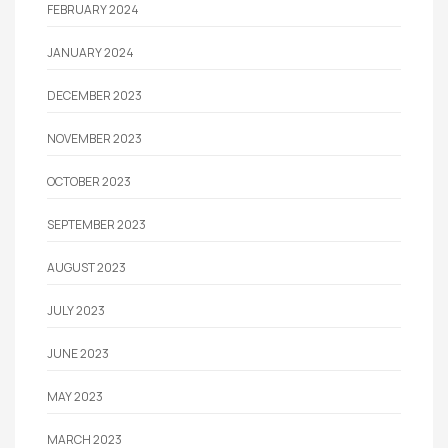
FEBRUARY 2024
JANUARY 2024
DECEMBER 2023
NOVEMBER 2023
OCTOBER 2023
SEPTEMBER 2023
AUGUST 2023
JULY 2023
JUNE 2023
MAY 2023
MARCH 2023