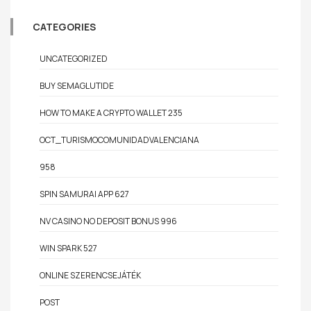
CATEGORIES
UNCATEGORIZED
BUY SEMAGLUTIDE
HOW TO MAKE A CRYPTO WALLET 235
OCT_TURISMOCOMUNIDADVALENCIANA
958
SPIN SAMURAI APP 627
NV CASINO NO DEPOSIT BONUS 996
WIN SPARK 527
ONLINE SZERENCSEJÁTÉK
POST