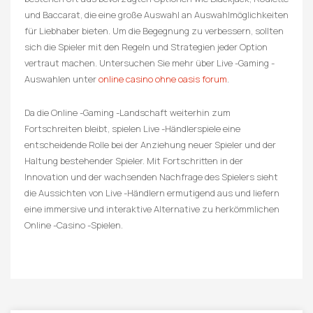
und Baccarat, die eine große Auswahl an Auswahlmöglichkeiten
für Liebhaber bieten. Um die Begegnung zu verbessern, sollten
sich die Spieler mit den Regeln und Strategien jeder Option
vertraut machen. Untersuchen Sie mehr über Live -Gaming -
Auswahlen unter
online casino ohne oasis forum
.
Da die Online -Gaming -Landschaft weiterhin zum
Fortschreiten bleibt, spielen Live -Händlerspiele eine
entscheidende Rolle bei der Anziehung neuer Spieler und der
Haltung bestehender Spieler. Mit Fortschritten in der
Innovation und der wachsenden Nachfrage des Spielers sieht
die Aussichten von Live -Händlern ermutigend aus und liefern
eine immersive und interaktive Alternative zu herkömmlichen
Online -Casino -Spielen.