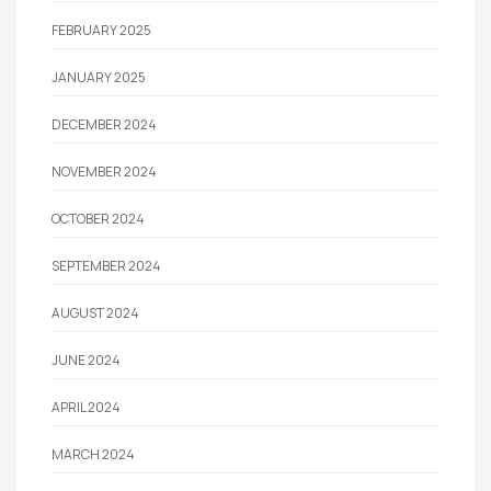
FEBRUARY 2025
JANUARY 2025
DECEMBER 2024
NOVEMBER 2024
OCTOBER 2024
SEPTEMBER 2024
AUGUST 2024
JUNE 2024
APRIL 2024
MARCH 2024