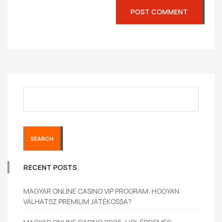
SEARCH
RECENT POSTS
MAGYAR ONLINE CASINO VIP PROGRAM: HOGYAN
VÁLHATSZ PRÉMIUM JÁTÉKOSSÁ?