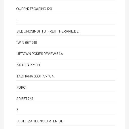
QUEEN777 CASINO 120
1
BILDUNGSINSTITUT-REITTHERAPIE.DE
1WIN BET 918
UPTOWN POKIES REVIEW 544
8XBET APP 919
TADHANA SLOT 777 104
PDRC
20 BET 741
3
BESTE-ZAHLUNGSARTEN.DE