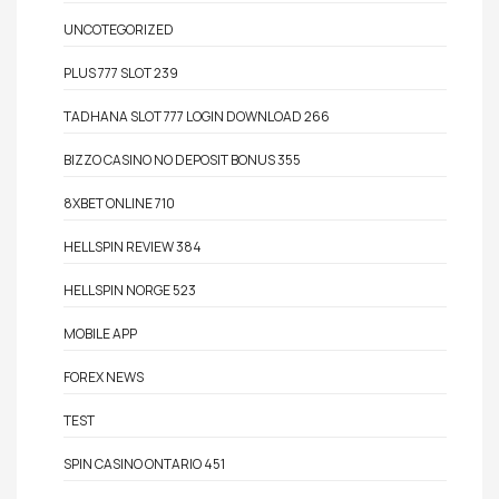
UNCOTEGORIZED
PLUS 777 SLOT 239
TADHANA SLOT 777 LOGIN DOWNLOAD 266
BIZZO CASINO NO DEPOSIT BONUS 355
8XBET ONLINE 710
HELLSPIN REVIEW 384
HELLSPIN NORGE 523
MOBILE APP
FOREX NEWS
TEST
SPIN CASINO ONTARIO 451