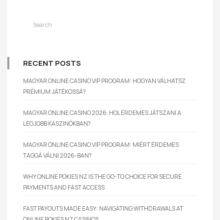
RECENT POSTS
MAGYAR ONLINE CASINO VIP PROGRAM: HOGYAN VÁLHATSZ
PRÉMIUM JÁTÉKOSSÁ?
MAGYAR ONLINE CASINO 2026: HOL ÉRDEMES JÁTSZANI A
LEGJOBB KASZINÓKBAN?
MAGYAR ONLINE CASINO VIP PROGRAM: MIÉRT ÉRDEMES
TAGGÁ VÁLNI 2026-BAN?
WHY ONLINE POKIES NZ IS THE GO-TO CHOICE FOR SECURE
PAYMENTS AND FAST ACCESS
FAST PAYOUTS MADE EASY: NAVIGATING WITHDRAWALS AT
ONLINE POKIES NZ CASINOS