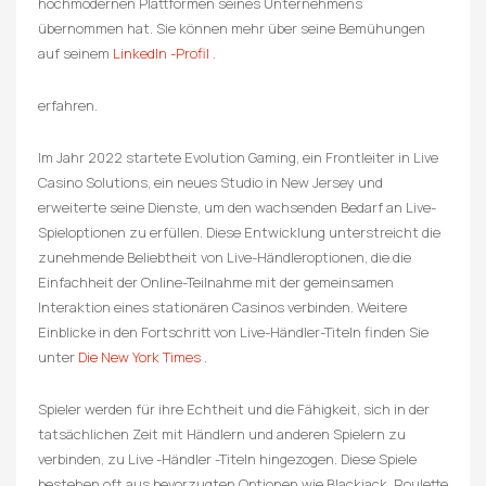
hochmodernen Plattformen seines Unternehmens
übernommen hat. Sie können mehr über seine Bemühungen
auf seinem
LinkedIn -Profil
.
erfahren.
Im Jahr 2022 startete Evolution Gaming, ein Frontleiter in Live
Casino Solutions, ein neues Studio in New Jersey und
erweiterte seine Dienste, um den wachsenden Bedarf an Live-
Spieloptionen zu erfüllen. Diese Entwicklung unterstreicht die
zunehmende Beliebtheit von Live-Händleroptionen, die die
Einfachheit der Online-Teilnahme mit der gemeinsamen
Interaktion eines stationären Casinos verbinden. Weitere
Einblicke in den Fortschritt von Live-Händler-Titeln finden Sie
unter
Die New York Times
.
Spieler werden für ihre Echtheit und die Fähigkeit, sich in der
tatsächlichen Zeit mit Händlern und anderen Spielern zu
verbinden, zu Live -Händler -Titeln hingezogen. Diese Spiele
bestehen oft aus bevorzugten Optionen wie Blackjack, Roulette