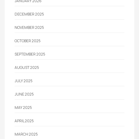
JANUARY 2026
DECEMBER 2025
NOVEMBER 2025
OCTOBER 2025
SEPTEMBER 2025
AUGUST 2025
JULY 2025
JUNE 2025
MAY 2025
APRIL 2025
MARCH 2025