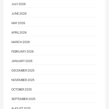
JULY 2026
JUNE 2026
MAY 2026
APRIL 2026
MARCH 2026
FEBRUARY 2026
JANUARY 2026
DECEMBER 2025
NOVEMBER 2025
OCTOBER 2025
SEPTEMBER 2025
AUGUST 2025