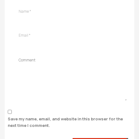
Save my name, email, and website in this browser for the
next time I comment.