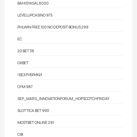
BAHISYASAL 8000
LEVELUPCASINO 975
PHLWIN FREE 100 NO DEPOSIT BONUS 299
EC
20 BET 38
GXBET
! БЕЗ РУБРИКИ
GYM 987
SEP_MARS_INNOVATIONFORUM_HOPSCOTCHFRIDAY
SLOTTICA BET 990
MOSTBET ONLINE 291
CIB