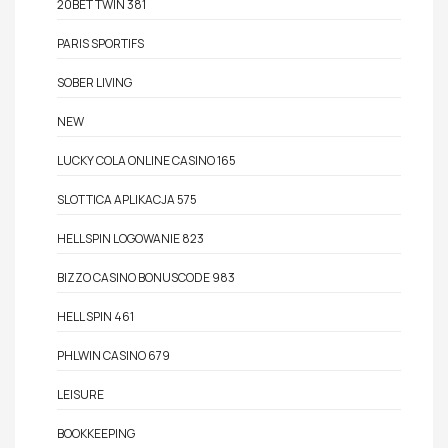
20BET TWIN 381
PARIS SPORTIFS
SOBER LIVING
NEW
LUCKY COLA ONLINE CASINO 165
SLOTTICA APLIKACJA 575
HELLSPIN LOGOWANIE 823
BIZZO CASINO BONUSCODE 983
HELL SPIN 461
PHLWIN CASINO 679
LEISURE
BOOKKEEPING