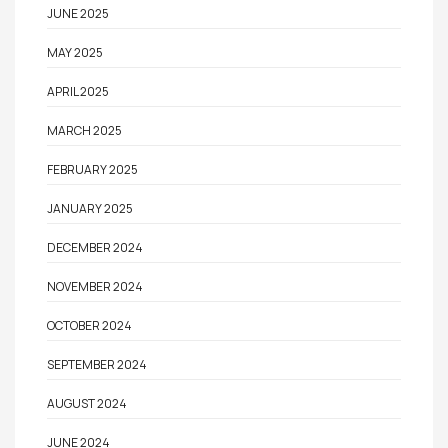
JUNE 2025
MAY 2025
APRIL 2025
MARCH 2025
FEBRUARY 2025
JANUARY 2025
DECEMBER 2024
NOVEMBER 2024
OCTOBER 2024
SEPTEMBER 2024
AUGUST 2024
JUNE 2024