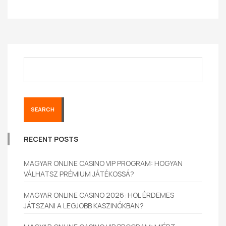
SEARCH
RECENT POSTS
MAGYAR ONLINE CASINO VIP PROGRAM: HOGYAN
VÁLHATSZ PRÉMIUM JÁTÉKOSSÁ?
MAGYAR ONLINE CASINO 2026: HOL ÉRDEMES
JÁTSZANI A LEGJOBB KASZINÓKBAN?