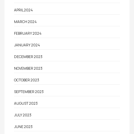
APRIL 2024
MARCH 2024
FEBRUARY 2024
JANUARY 2024
DECEMBER 2023
NOVEMBER 2023
OCTOBER 2023
SEPTEMBER 2023
AUGUST 2023
JULY 2023
JUNE 2023