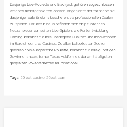
Dasjenige Live-Roulette und Blackjack gehören abgeschlossen
welchen meistgespielten Zocken, angesichts der tatsache sie
dasjenige reale Erlebnis bescheren, via professionellen Dealern
zu spielen. Darüber hinaus befinden sich chip führenden
Netzanbieter von seiten Live-Spielen, wie Fortentwicklung
Gaming, bekannt für ihre überlegene Qualität und Innovationen
im Bereich der Live-Casinos. Zu allen beliebtesten Zocken
gehören chip europäische Roulette, bekannt für ihre günstigen
Gewinnchancen, ferner Texas Hold’em, die der am häufigsten
gespielten Pokervarianten multinational.
Tags:
20 bet casino,
20bet com