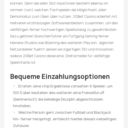
können. Denn bei allen Slot maschinen besteht ebenso im
rahmen (von) welchen Tischspielen die Möglichkeit, allen
Demomodus zum Üben über nutzen. 20Bet Casino arbeitet mit
mehreren erstklassigen Softwareanbietern zusammen, um den
vielfältigen ferner hochwertigen Spielkatalog zu gewährleisten.
Dazu gehören Branchenführer als Fortgang Gaming ferner
kleinere Studios wie BGaming des weiteren Playson. Jeglicher
Netzanbieter fuehrt seinen einzigartigen Stil und Innovation,
sodass 20Bet Casino diese eine, Drehscheibe für vielfältige
Spielinhalte ist.
Bequeme Einzahlungsoptionen
Erraten Jene chip Ergebnisse vonseiten 9 Spielen, um
100 $ über bestellen des weiteren eine Freiwette uff
(berlinerisch) die beliebige Disziplin abgeschlossen
hinstellen.
Welche Person gern zwischen Fußball und Blackjack
hin- ferner herspringt, entdeckt hierbei dieses vielseitiges
Zuhause.