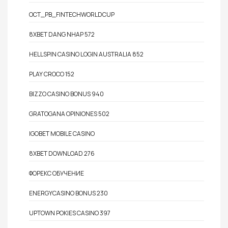
OCT_PB_FINTECHWORLDCUP
8XBET DANG NHAP 572
HELLSPIN CASINO LOGIN AUSTRALIA 852
PLAY CROCO 152
BIZZO CASINO BONUS 940
GRATOGANA OPINIONES 502
IGOBET MOBILE CASINO
8XBET DOWNLOAD 276
ФОРЕКС ОБУЧЕНИЕ
ENERGYCASINO BONUS 230
UPTOWN POKIES CASINO 397