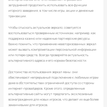
затруднений продолжить использовать все функции
игорного заведения, в том числе игры, акции и денежные
транзакции.
Чтобы отыскать актуальное зеркало, советуется
воспользоваться проверенным источникам, например, как
поддержка казино или надежные партнерские ресурсы.
Важно помнить, что применение неавторизованных зеркал
может вызвать компрометации персональной информации
или потере средств. Всегда проверяйте актуальность
альтернативного адреса и его нормам безопасности.
Достоинства использования зеркал явны: они
обеспечивают непрерывный подключение к любимым играм
даже в обстоятельствах ограничений доступа со стороны
интернет-провайдеров. Кроме этого, определенные
альтернативные сайты могут предлагать эксклюзивные
вознаграждения для новых игроков, что делает их еще более
заманчивыми для игроков.