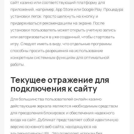
сайт казино или соответствующий платформу для
приложений, например, App Store или Google Play. Процедура
установки легок: просто щелкнуть на кнопку и
придерживаться рекомендациям на экране. После
установки пользователь может открыть учетную запись
или авторизоваться в уже созданный, чтобы стартовать
игру. Следует иметь в виду, что отдельные программы
способны просить разрешения на использование
конкретным системным функциям для оптимальной
работы.
Текущее отражение для
подключения к сайту
Для большинства пользователей онлайн казино
действующие зеркала являются необходимым средством
для преодоления блокировок и обеспечения надежного
входа на сайт. Дубликат представляет собой идентичную
версию основного веб-сайта, находящуюся на
альтернативном URL. Это позволяет игрокам без