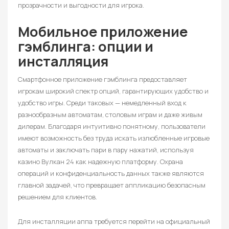
прозрачности и выгодности для игрока.
Мобильное приложение
гэмблинга: опции и
инсталляция
Смартфонное приложение гэмблинга предоставляет
игрокам широкий спектр опций, гарантирующих удобство и
удобство игры. Среди таковых — немедленный вход к
разнообразным автоматам, столовым играм и даже живым
дилерам. Благодаря интуитивно понятному, пользователи
имеют возможность без труда искать излюбленные игровые
автоматы и заключать пари в пару нажатий, используя
казино Вулкан 24 как надежную платформу. Охрана
операций и конфиденциальность данных также являются
главной задачей, что превращает аппликацию безопасным
решением для клиентов.
Для инсталляции аппа требуется перейти на официальный