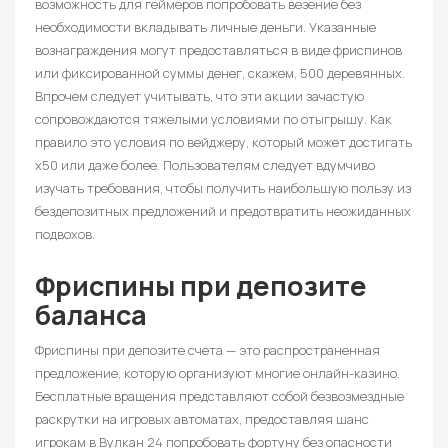
возможность для геймеров попробовать везение без
необходимости вкладывать личные деньги. Указанные
вознаграждения могут предоставляться в виде фриспинов
или фиксированной суммы денег, скажем, 500 деревянных.
Впрочем следует учитывать, что эти акции зачастую
сопровождаются тяжелыми условиями по отыгрышу. Как
правило это условия по вейджеру, который может достигать
x50 или даже более. Пользователям следует вдумчиво
изучать требования, чтобы получить наибольшую пользу из
бездепозитных предложений и предотвратить неожиданных
подвохов.
Фриспины при депозите
баланса
Фриспины при депозите счета — это распространенная
предложение, которую организуют многие онлайн-казино.
Бесплатные вращения представляют собой безвозмездные
раскрутки на игровых автоматах, предоставляя шанс
игрокам в Вулкан 24 попробовать фортуну без опасности