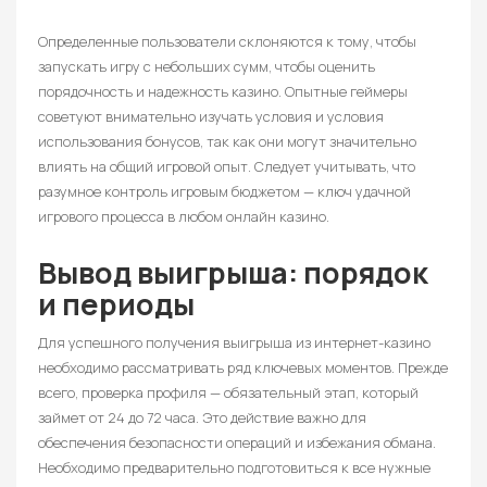
Определенные пользователи склоняются к тому, чтобы
запускать игру с небольших сумм, чтобы оценить
порядочность и надежность казино. Опытные геймеры
советуют внимательно изучать условия и условия
использования бонусов, так как они могут значительно
влиять на общий игровой опыт. Следует учитывать, что
разумное контроль игровым бюджетом — ключ удачной
игрового процесса в любом онлайн казино.
Вывод выигрыша: порядок
и периоды
Для успешного получения выигрыша из интернет-казино
необходимо рассматривать ряд ключевых моментов. Прежде
всего, проверка профиля — обязательный этап, который
займет от 24 до 72 часа. Это действие важно для
обеспечения безопасности операций и избежания обмана.
Необходимо предварительно подготовиться к все нужные