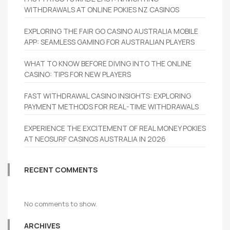
WITHDRAWALS AT ONLINE POKIES NZ CASINOS
EXPLORING THE FAIR GO CASINO AUSTRALIA MOBILE
APP: SEAMLESS GAMING FOR AUSTRALIAN PLAYERS
WHAT TO KNOW BEFORE DIVING INTO THE ONLINE
CASINO: TIPS FOR NEW PLAYERS
FAST WITHDRAWAL CASINO INSIGHTS: EXPLORING
PAYMENT METHODS FOR REAL-TIME WITHDRAWALS
EXPERIENCE THE EXCITEMENT OF REAL MONEY POKIES
AT NEOSURF CASINOS AUSTRALIA IN 2026
RECENT COMMENTS
No comments to show.
ARCHIVES