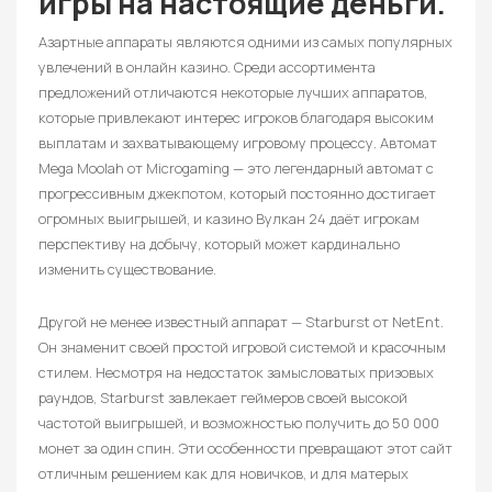
игры на настоящие деньги.
Азартные аппараты являются одними из самых популярных
увлечений в онлайн казино. Среди ассортимента
предложений отличаются некоторые лучших аппаратов,
которые привлекают интерес игроков благодаря высоким
выплатам и захватывающему игровому процессу. Автомат
Mega Moolah от Microgaming — это легендарный автомат с
прогрессивным джекпотом, который постоянно достигает
огромных выигрышей, и казино Вулкан 24 даёт игрокам
перспективу на добычу, который может кардинально
изменить существование.
Другой не менее известный аппарат — Starburst от NetEnt.
Он знаменит своей простой игровой системой и красочным
стилем. Несмотря на недостаток замысловатых призовых
раундов, Starburst завлекает геймеров своей высокой
частотой выигрышей, и возможностью получить до 50 000
монет за один спин. Эти особенности превращают этот сайт
отличным решением как для новичков, и для матерых