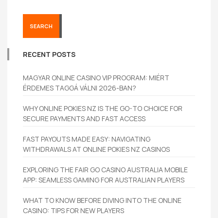
SEARCH
RECENT POSTS
MAGYAR ONLINE CASINO VIP PROGRAM: MIÉRT
ÉRDEMES TAGGÁ VÁLNI 2026-BAN?
WHY ONLINE POKIES NZ IS THE GO-TO CHOICE FOR
SECURE PAYMENTS AND FAST ACCESS
FAST PAYOUTS MADE EASY: NAVIGATING
WITHDRAWALS AT ONLINE POKIES NZ CASINOS
EXPLORING THE FAIR GO CASINO AUSTRALIA MOBILE
APP: SEAMLESS GAMING FOR AUSTRALIAN PLAYERS
WHAT TO KNOW BEFORE DIVING INTO THE ONLINE
CASINO: TIPS FOR NEW PLAYERS