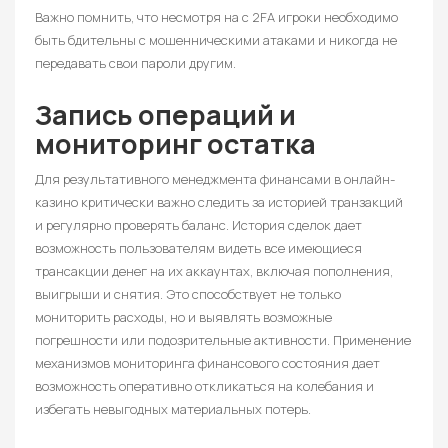
Важно помнить, что несмотря на с 2FA игроки необходимо
быть бдительны с мошенническими атаками и никогда не
передавать свои пароли другим.
Запись операций и
мониторинг остатка
Для результативного менеджмента финансами в онлайн-
казино критически важно следить за историей транзакций
и регулярно проверять баланс. История сделок дает
возможность пользователям видеть все имеющиеся
трансакции денег на их аккаунтах, включая пополнения,
выигрыши и снятия. Это способствует не только
мониторить расходы, но и выявлять возможные
погрешности или подозрительные активности. Применение
механизмов мониторинга финансового состояния дает
возможность оперативно откликаться на колебания и
избегать невыгодных материальных потерь.