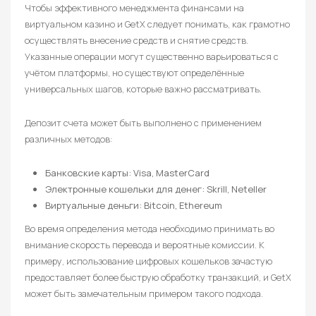
Чтобы эффективного менеджмента финансами на
виртуальном казино и GetX следует понимать, как грамотно
осуществлять внесение средств и снятие средств.
Указанные операции могут существенно варьироваться с
учётом платформы, но существуют определённые
универсальных шагов, которые важно рассматривать.
Депозит счета может быть выполнено с применением
различных методов:
Банковские карты: Visa, MasterCard
Электронные кошельки для денег: Skrill, Neteller
Виртуальные деньги: Bitcoin, Ethereum
Во время определения метода необходимо принимать во
внимание скорость перевода и вероятные комиссии. К
примеру, использование цифровых кошельков зачастую
предоставляет более быструю обработку транзакций, и GetX
может быть замечательным примером такого подхода.