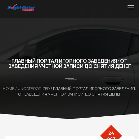
ГЛАВНЫЙ ПОРТАЛ ИГОРНОГО ЗАВЕДЕНИЯ: ОТ
ЗАВЕДЕНИЯ УЧЕТНОЙ ЗАПИСИ ДО СНЯТИЯ ДЕНЕГ
HOME
/
UNCATEGORIZED
/ ГЛАВНЫЙ ПОРТАЛ ИГОРНОГО ЗАВЕДЕНИЯ:
ОТ ЗАВЕДЕНИЯ УЧЕТНОЙ ЗАПИСИ ДО СНЯТИЯ ДЕНЕГ
24
OCT