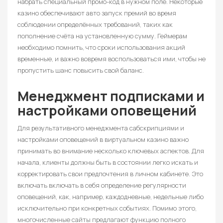
набрать специальный промо-код в нужном поле. Некоторые
казино обеспечивают авто запуск премий во время
соблюдении определённых требований, таких как
пополнение счёта на установленную сумму. Геймерам
необходимо помнить, что сроки использования акций
временные, и важно вовремя воспользоваться ими, чтобы не
пропустить шанс повысить свой баланс.
Менеджмент подписками и
настройками оповещений
Для результативного менеджмента сабскрипциями и
настройками оповещений в виртуальном казино важно
принимать во внимание несколько ключевых аспектов. Для
начала, клиенты должны быть в состоянии легко искать и
корректировать свои предпочтения в личном кабинете. Это
включать включать в себя определение регулярности
оповещений, как, например, каждодневные, недельные либо
исключительно при конкретных событиях. Помимо этого,
многочисленные сайты предлагают функцию полного