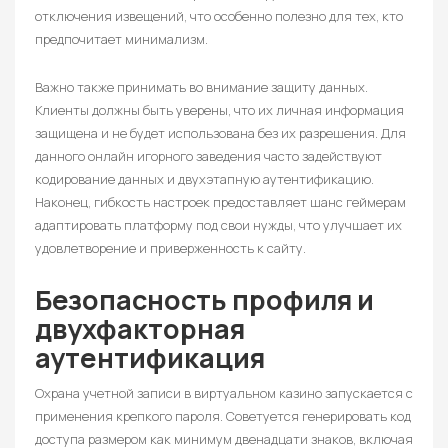
отключения извещений, что особенно полезно для тех, кто
предпочитает минимализм.
Важно также принимать во внимание защиту данных.
Клиенты должны быть уверены, что их личная информация
защищена и не будет использована без их разрешения. Для
данного онлайн игорного заведения часто задействуют
кодирование данных и двухэтапную аутентификацию.
Наконец, гибкость настроек предоставляет шанс геймерам
адаптировать платформу под свои нужды, что улучшает их
удовлетворение и приверженность к сайту.
Безопасность профиля и
двухфакторная
аутентификация
Охрана учетной записи в виртуальном казино запускается с
применения крепкого пароля. Советуется генерировать код
доступа размером как минимум двенадцати знаков, включая