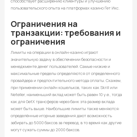
способствует расширению клиентуры и улучшению
пользовательского опыта на платформах казино Гет Икс.
Ограничения на
транзакции: требования и
ограничения
Лимиты на операции в онлайн-казино играют
значительную задачу в обеспечении безопасности и
менеджменте денег пользователей. Самые низкие и
максимальные пределы определяются от определенного
провайдера и предпочтительного метода оплаты. Скажем,
при применении онлайн кошельков, таких как Skrill или
Neteller, наименьший вклад может быть равен 10 у.е., тогда
как для GetX трансферов через банк эта размер вклада
может быть выше. Наибольшие лимиты также меняются:
определённые игорные заведения дают возможность
забирать до 5000 баксов за перевод, в то время как другие
могут сужать суммы до 2000 баксов.