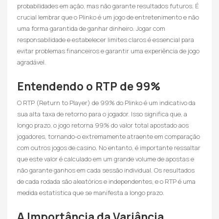
probabilidades em ação, mas não garante resultados futuros. É
crucial lembrar que o Plinko é um jogo de entretenimento e não
uma forma garantida de ganhar dinheiro. Jogar com
responsabilidade e estabelecer limites claros é essencial para
evitar problemas financeiros e garantir uma experiência de jogo
agradável.
Entendendo o RTP de 99%
O RTP (Return to Player) de 99% do Plinko é um indicativo da
sua alta taxa de retorno para o jogador. Isso significa que, a
longo prazo, o jogo retorna 99% do valor total apostado aos
jogadores, tornando-o extremamente atraente em comparação
com outros jogos de casino. No entanto, é importante ressaltar
que este valor é calculado em um grande volume de apostas e
não garante ganhos em cada sessão individual. Os resultados
de cada rodada são aleatórios e independentes, e o RTP é uma
medida estatística que se manifesta a longo prazo.
A Importância da Variância