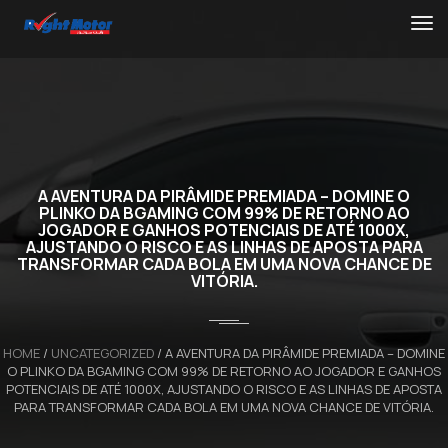
A AVENTURA DA PIRÂMIDE PREMIADA – DOMINE O
PLINKO DA BGAMING COM 99% DE RETORNO AO
JOGADOR E GANHOS POTENCIAIS DE ATÉ 1000X,
AJUSTANDO O RISCO E AS LINHAS DE APOSTA PARA
TRANSFORMAR CADA BOLA EM UMA NOVA CHANCE DE
VITÓRIA.
HOME
/
UNCATEGORIZED
/ A AVENTURA DA PIRÂMIDE PREMIADA – DOMINE
O PLINKO DA BGAMING COM 99% DE RETORNO AO JOGADOR E GANHOS
POTENCIAIS DE ATÉ 1000X, AJUSTANDO O RISCO E AS LINHAS DE APOSTA
PARA TRANSFORMAR CADA BOLA EM UMA NOVA CHANCE DE VITÓRIA.