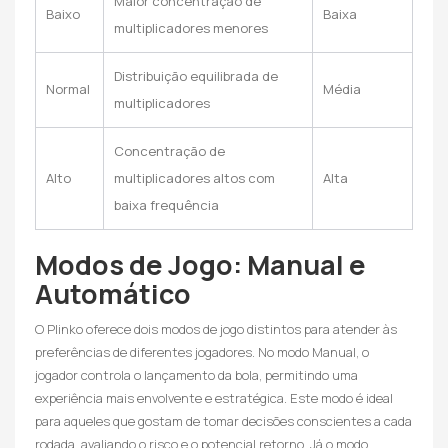
Maior concentração de
Baixo
Baixa
multiplicadores menores
Distribuição equilibrada de
Normal
Média
multiplicadores
Concentração de
Alto
multiplicadores altos com
Alta
baixa frequência
Modos de Jogo: Manual e
Automático
O Plinko oferece dois modos de jogo distintos para atender às
preferências de diferentes jogadores. No modo Manual, o
jogador controla o lançamento da bola, permitindo uma
experiência mais envolvente e estratégica. Este modo é ideal
para aqueles que gostam de tomar decisões conscientes a cada
rodada, avaliando o risco e o potencial retorno. Já o modo