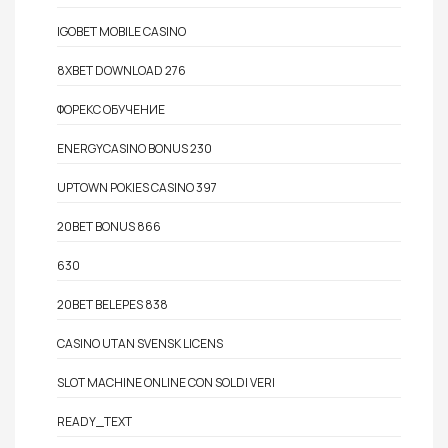
IGOBET MOBILE CASINO
8XBET DOWNLOAD 276
ФОРЕКС ОБУЧЕНИЕ
ENERGYCASINO BONUS 230
UPTOWN POKIES CASINO 397
20BET BONUS 866
630
20BET BELEPES 838
CASINO UTAN SVENSK LICENS
SLOT MACHINE ONLINE CON SOLDI VERI
READY_TEXT