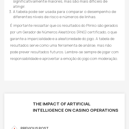
significativamente maiores, mas são mais difíceis de
atingir.
A tabela pode ser usada para comparar o desempenho de
diferentes níveis de risco e números de linhas.
É importante ressaltar que os resultados do Plinko são gerados
por um Gerador de Números Aleatórios (RNG) certificado, o que
garante a imparcialidade e a aleatoriedade do jogo. A tabela de
resultados serve como uma ferramenta de análise, mas não
pode prever resultados futuros. Lembre-se sempre de jogar com
responsabilidade e aproveitar a emoção do jogo com moderação.
THE IMPACT OF ARTIFICIAL
INTELLIGENCE ON CASINO OPERATIONS
PREVIOUS POST