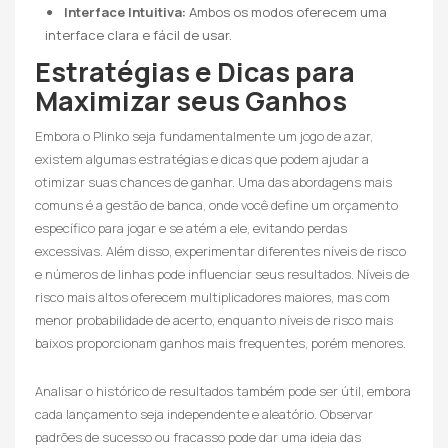
Interface Intuitiva:
Ambos os modos oferecem uma
interface clara e fácil de usar.
Estratégias e Dicas para
Maximizar seus Ganhos
Embora o Plinko seja fundamentalmente um jogo de azar,
existem algumas estratégias e dicas que podem ajudar a
otimizar suas chances de ganhar. Uma das abordagens mais
comuns é a gestão de banca, onde você define um orçamento
específico para jogar e se atém a ele, evitando perdas
excessivas. Além disso, experimentar diferentes níveis de risco
e números de linhas pode influenciar seus resultados. Níveis de
risco mais altos oferecem multiplicadores maiores, mas com
menor probabilidade de acerto, enquanto níveis de risco mais
baixos proporcionam ganhos mais frequentes, porém menores.
Analisar o histórico de resultados também pode ser útil, embora
cada lançamento seja independente e aleatório. Observar
padrões de sucesso ou fracasso pode dar uma ideia das