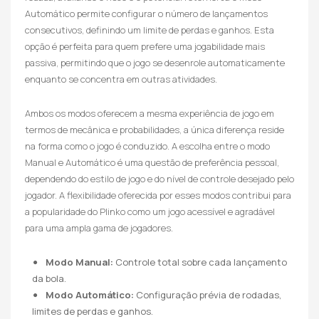
Automático permite configurar o número de lançamentos
consecutivos, definindo um limite de perdas e ganhos. Esta
opção é perfeita para quem prefere uma jogabilidade mais
passiva, permitindo que o jogo se desenrole automaticamente
enquanto se concentra em outras atividades.
Ambos os modos oferecem a mesma experiência de jogo em
termos de mecânica e probabilidades, a única diferença reside
na forma como o jogo é conduzido. A escolha entre o modo
Manual e Automático é uma questão de preferência pessoal,
dependendo do estilo de jogo e do nível de controle desejado pelo
jogador. A flexibilidade oferecida por esses modos contribui para
a popularidade do Plinko como um jogo acessível e agradável
para uma ampla gama de jogadores.
Modo Manual:
Controle total sobre cada lançamento
da bola.
Modo Automático:
Configuração prévia de rodadas,
limites de perdas e ganhos.