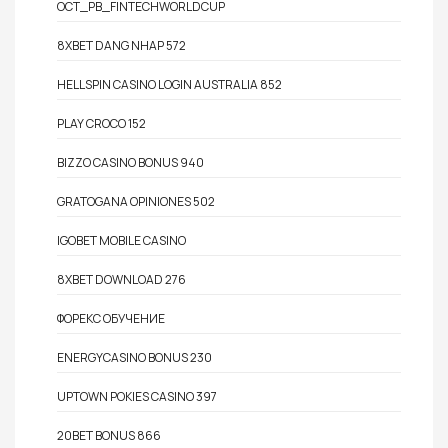
OCT_PB_FINTECHWORLDCUP
8XBET DANG NHAP 572
HELLSPIN CASINO LOGIN AUSTRALIA 852
PLAY CROCO 152
BIZZO CASINO BONUS 940
GRATOGANA OPINIONES 502
IGOBET MOBILE CASINO
8XBET DOWNLOAD 276
ФОРЕКС ОБУЧЕНИЕ
ENERGYCASINO BONUS 230
UPTOWN POKIES CASINO 397
20BET BONUS 866