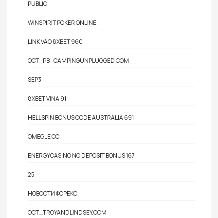
PUBLIC
WINSPIRIT POKER ONLINE
LINK VAO 8XBET 960
OCT_PB_CAMPINGUNPLUGGED.COM
SEP3
8XBET VINA 91
HELLSPIN BONUS CODE AUSTRALIA 691
OMEGLE CC
ENERGYCASINO NO DEPOSIT BONUS 167
25
НОВОСТИ ФОРЕКС
OCT_TROYANDLINDSEY.COM