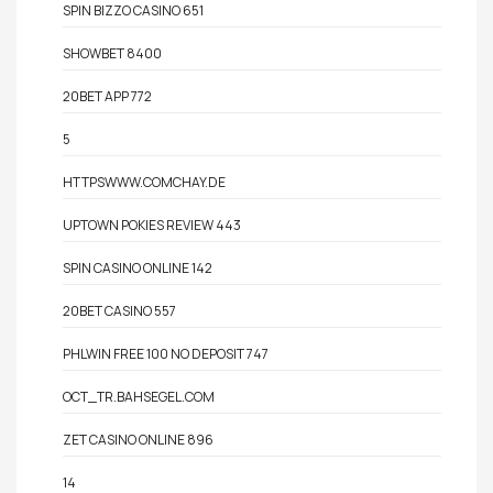
SPIN BIZZO CASINO 651
SHOWBET 8400
20BET APP 772
5
HTTPSWWW.COMCHAY.DE
UPTOWN POKIES REVIEW 443
SPIN CASINO ONLINE 142
20BET CASINO 557
PHLWIN FREE 100 NO DEPOSIT 747
OCT_TR.BAHSEGEL.COM
ZET CASINO ONLINE 896
14