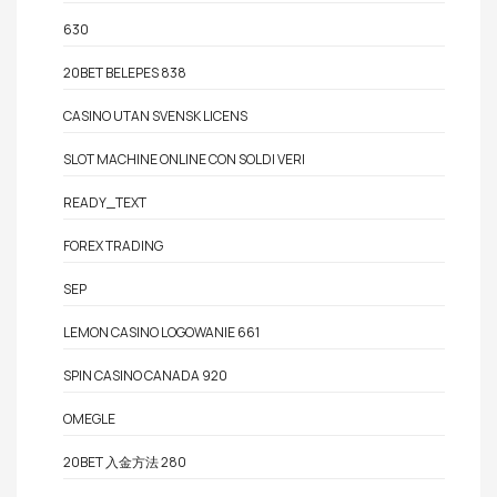
630
20BET BELEPES 838
CASINO UTAN SVENSK LICENS
SLOT MACHINE ONLINE CON SOLDI VERI
READY_TEXT
FOREX TRADING
SEP
LEMON CASINO LOGOWANIE 661
SPIN CASINO CANADA 920
OMEGLE
20BET 入金方法 280