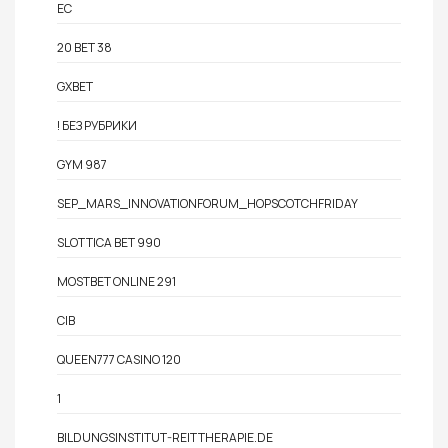
EC
20 BET 38
GXBET
! БЕЗ РУБРИКИ
GYM 987
SEP_MARS_INNOVATIONFORUM_HOPSCOTCHFRIDAY
SLOTTICA BET 990
MOSTBET ONLINE 291
CIB
QUEEN777 CASINO 120
1
BILDUNGSINSTITUT-REITTHERAPIE.DE