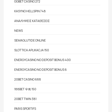
GGBET CASINO 272
KASYNO HELLSPIN 748
ΑΝΑΛΉΨΕΙΣ ΚΑΤΑΘΈΣΕΙΣ
NEWS
SEMAGLUTIDE ONLINE
SLOTTICA APLIKACJA 150
ENERGYCASINO NO DEPOSIT BONUS 400
ENERGYCASINO NO DEPOSIT BONUS 6
20BET CASINO 688
188BET 우회 150
20BET TWIN 381
PARIS SPORTIFS