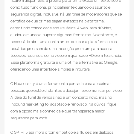
ficarem disponíveis, a própria plataforma expõe um texto sobre
como tudo funciona, principalmente quando o assunto é
segurança digital. Inclusive, há um time de moderadores que se
certifica de que crimes sejam evitados na plataforma,
garantindo comodidade aos usuários. A web, sem dúvidas,
ajudou o mundo a superar algumas fronteiras. No entanto, é
necessário abrir uma conta antes de usar a plataforma, e os
usuários precisam de uma inscrição premium para acessar
todos os recursos, como vídeo em qualidade HD e em tela cheia.
Essa plataforma gratuita é uma ótima alternativa ao Omegle,
oferecendo uma interface simples e intuitiva.
O Houseparty é uma ferramenta pensada para aproximar
pessoas que estão distantes e desejam se comunicar por vídeo.
A ideia do funil de vendas não é um conceito novo, mas no
inbound marketing foi adaptado e renovado. Na dúvida, fique
com a opção mais conhecida e que transpareça maior
segurança para você.
O GPT-4.5 aprimora o tom empático e a fluidez em diálogos,