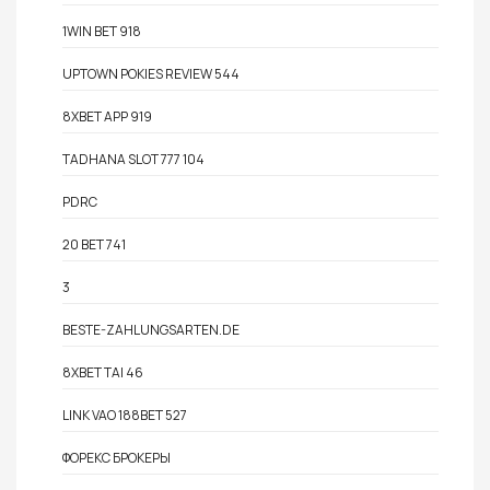
1WIN BET 918
UPTOWN POKIES REVIEW 544
8XBET APP 919
TADHANA SLOT 777 104
PDRC
20 BET 741
3
BESTE-ZAHLUNGSARTEN.DE
8XBET TAI 46
LINK VAO 188BET 527
ФОРЕКС БРОКЕРЫ