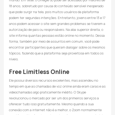
mundo. Em tese, o Omegle só pode ser acessado por maiores de
18 anos, sobretudo por causa do conteúdo sensível inesperado
que pode surgir na tela, pois muitos usuários da plataforma
podem ter segundas intenções. Entretanto, jovens entre 13 e 17
anos podem acessar o site sem grandes problemas se tiverem a
autorização de pais ou responsáveis. Na aba superior direita, o
site informa quantas pessoas estão online no momento. Dessa
forma, também por meio de assuntos em comum, você pode
encontrar participantes que queiram dialogar sobre os mesmos
tópicos, fazendo que a plataforma seja proveitosa em todos os
níveis.
Free Limitless Online
Ele possui diversos recursos excelentes, mas ascendeu no
tempo em que as chamadas de voz online ainda eram caras e as
videochamadas algo praticamente inédito. O Skype
revolucionou o mercado por ser um dos primeiros serviços a
oferecer tudo isso gratuitamente. Mesmo quando a sua
conexão com a internet não é a melhor, o Zoom normalmente