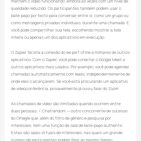
mantém o vídeo funcionando, embora às vezes com um nível de
qualidade reduzido. Os participantes também podem usar o
bate-papo por texto para conversar entre si, como um grupo ou
como mensagens privadas individuais, durante uma chamada. E
você pode compartilhar sua tela, escolhendo mostrar a tela
inteira ou apenas um dos aplicativos em execução.
O Zapier facilita a conexão do be part of.me a milhares de outros
aplicativos. Com o Zapier, você pode conectar o Google Meet a
outros aplicativos mais usados. Por exemplo, você pode agendar
chamadas automaticamente com leads, independentemente de
onde eles o alcançarem. Se você está procurando um aplicativo
de videoconferência, provavelmente já ouviu falar do Zoom .
As chamadas de vídeo são ilimitadas quando ocorrem entre
duas pessoas. • Chatrandom — outro concorrente de sucesso
do Omegle que, além do filtro de gênero e pesquisa por
interesses, tem uma função de sala de bate-papo authentic.
Estas são salas virtuais de interesses, nas quais um grande
número de participantes podem falar ao mesmo tempo.