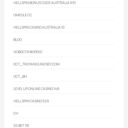
HELLSPIN BONUS CODE AUSTRALIA 691
OMEGLE CC
HELLSPIN CASINO AUSTRALIA 10
BLOG
НОВОСТИ ФОРЕКС
OCT_TROYANDLINDSEY.COM
OCT_BH
LEVEL UP ONLINE CASINO 148
HELL SPIN CASINO 529
CH
20 BET 38