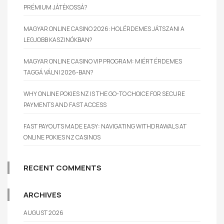
PRÉMIUM JÁTÉKOSSÁ?
MAGYAR ONLINE CASINO 2026: HOL ÉRDEMES JÁTSZANI A
LEGJOBB KASZINÓKBAN?
MAGYAR ONLINE CASINO VIP PROGRAM: MIÉRT ÉRDEMES
TAGGÁ VÁLNI 2026-BAN?
WHY ONLINE POKIES NZ IS THE GO-TO CHOICE FOR SECURE
PAYMENTS AND FAST ACCESS
FAST PAYOUTS MADE EASY: NAVIGATING WITHDRAWALS AT
ONLINE POKIES NZ CASINOS
RECENT COMMENTS
ARCHIVES
AUGUST 2026