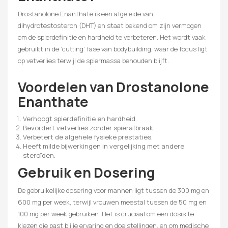
Drostanolone Enanthate is een afgeleide van
dihydrotestosteron (DHT) en staat bekend om zijn vermogen
om de spierdefinitie en hardheid te verbeteren. Het wordt vaak
gebruikt in de ‘cutting’ fase van bodybuilding, waar de focus ligt
op vetverlies terwijl de spiermassa behouden blijft.
Voordelen van Drostanolone
Enanthate
Verhoogt spierdefinitie en hardheid.
Bevordert vetverlies zonder spierafbraak.
Verbetert de algehele fysieke prestaties.
Heeft milde bijwerkingen in vergelijking met andere
steroïden.
Gebruik en Dosering
De gebruikelijke dosering voor mannen ligt tussen de 300 mg en
600 mg per week, terwijl vrouwen meestal tussen de 50 mg en
100 mg per week gebruiken. Het is cruciaal om een dosis te
kiezen die past bij je ervaring en doelstellingen, en om medische