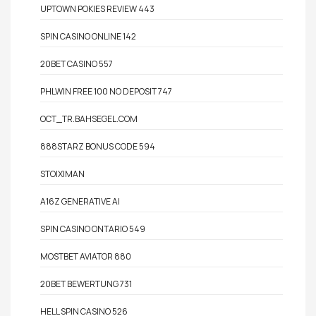
UPTOWN POKIES REVIEW 443
SPIN CASINO ONLINE 142
20BET CASINO 557
PHLWIN FREE 100 NO DEPOSIT 747
OCT_TR.BAHSEGEL.COM
888STARZ BONUS CODE 594
STOIXIMAN
A16Z GENERATIVE AI
SPIN CASINO ONTARIO 549
MOSTBET AVIATOR 880
20BET BEWERTUNG 731
HELL SPIN CASINO 526