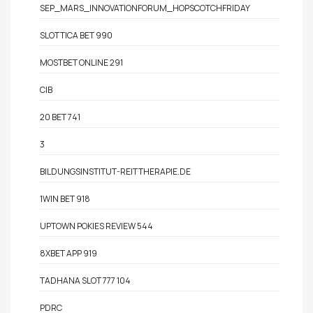
SEP_MARS_INNOVATIONFORUM_HOPSCOTCHFRIDAY
SLOTTICA BET 990
MOSTBET ONLINE 291
CIB
20 BET 741
3
BILDUNGSINSTITUT-REITTHERAPIE.DE
1WIN BET 918
UPTOWN POKIES REVIEW 544
8XBET APP 919
TADHANA SLOT 777 104
PDRC