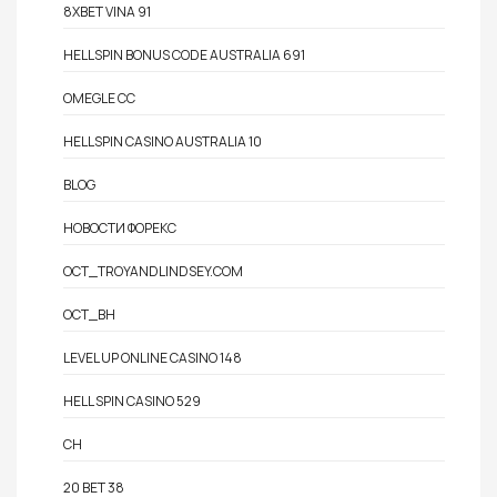
8XBET VINA 91
HELLSPIN BONUS CODE AUSTRALIA 691
OMEGLE CC
HELLSPIN CASINO AUSTRALIA 10
BLOG
НОВОСТИ ФОРЕКС
OCT_TROYANDLINDSEY.COM
OCT_BH
LEVEL UP ONLINE CASINO 148
HELL SPIN CASINO 529
CH
20 BET 38