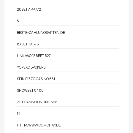
20BET APP 772
5
BESTE-ZAHLUNGSARTEN.DE
8XBET TAI 46
LINK VAO 188BET 527
ФОРЕКС БРОКЕРЫ
SPIN BIZZO CASINO 651
SHOWBET 8400
ZET CASINO ONLINE 896
14
HTTPSWWW.COMCHAY.DE