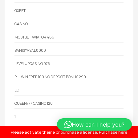
GXBET
CASINO
MOSTBET AVIATOR 466
BAHISYASAL 8000
LEVELUPCASINO 975
PHLWIN FREE 100 NO DEPOSIT BONUS 299
EC
QUEEN777 CASINO 120
1
How can I help you?
! БЕЗ РУБРИКИ
Please activate theme or purchase a license.
Purchase here