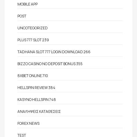
MOBILE APP
POST
UNCOTEGORIZED
PLUS 777 SLOT 239
TADHANA SLOT 777 LOGIN DOWNLOAD 266
BIZZO CASINO NO DEPOSIT BONUS 355
8XBET ONLINE 710
HELLSPIN REVIEW 384
KASYNO HELLSPIN 748
ΑΝΑΛΉΨΕΙΣ ΚΑΤΑΘΈΣΕΙΣ
FOREX NEWS
TEST